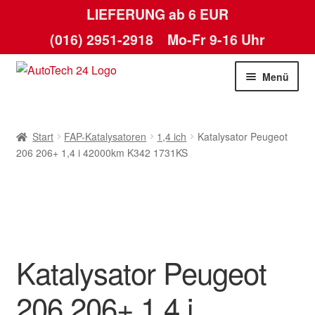
LIEFERUNG ab 6 EUR
(016) 2951-2918
Mo-Fr 9-16 Uhr
Zur
Zum
Menü
Navigation
Inhalt
springen
springen
Start
Start
FAP-Katalysatoren
1,4 ich
Katalysator Peugeot
AGB
206 206+ 1,4 i 42000km K342 1731KS
Datenschutz-Bestimmungen
Kasse
Katalysator Peugeot
Kontakt
206 206+ 1,4 i
Lieferung