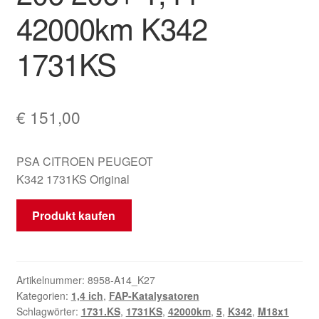
42000km K342
Mein Konto
1731KS
Warenkorb
€
151,00
PSA CITROEN PEUGEOT
K342 1731KS Original
Produkt kaufen
Artikelnummer:
8958-A14_K27
Kategorien:
1,4 ich
,
FAP-Katalysatoren
Schlagwörter:
1731.KS
,
1731KS
,
42000km
,
5
,
K342
,
M18x1