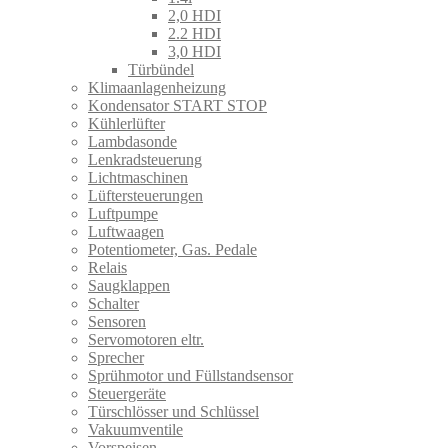
2,0 HDI
2.2 HDI
3,0 HDI
Türbündel
Klimaanlagenheizung
Kondensator START STOP
Kühlerlüfter
Lambdasonde
Lenkradsteuerung
Lichtmaschinen
Lüftersteuerungen
Luftpumpe
Luftwaagen
Potentiometer, Gas. Pedale
Relais
Saugklappen
Schalter
Sensoren
Servomotoren eltr.
Sprecher
Sprühmotor und Füllstandsensor
Steuergeräte
Türschlösser und Schlüssel
Vakuumventile
Vorspeisen