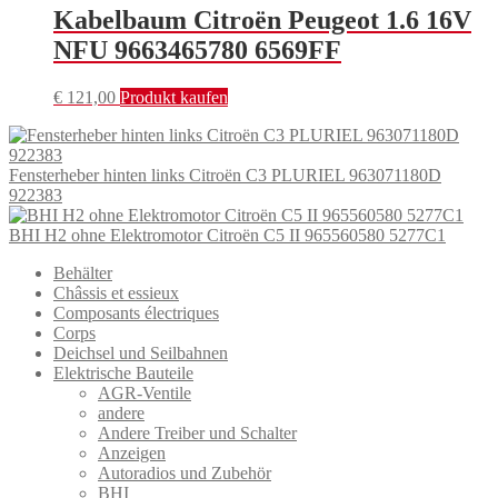
Kabelbaum Citroën Peugeot 1.6 16V
NFU 9663465780 6569FF
€
121,00
Produkt kaufen
Fensterheber hinten links Citroën C3 PLURIEL 963071180D
922383
BHI H2 ohne Elektromotor Citroën C5 II 965560580 5277C1
Behälter
Châssis et essieux
Composants électriques
Corps
Deichsel und Seilbahnen
Elektrische Bauteile
AGR-Ventile
andere
Andere Treiber und Schalter
Anzeigen
Autoradios und Zubehör
BHI