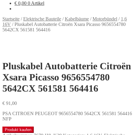
€
0,00
0 Artikel
Startseite
/
Elektrische Bauteile
/
Kabelbäume
/
Motorbündel
/
1,6
16V
/
Pluskabel Autobatterie Citroën Xsara Picasso 9656554780
5642CX 561581 564416
Pluskabel Autobatterie Citroën
Xsara Picasso 9656554780
5642CX 561581 564416
€
91,00
PSA CITROEN PEUGEOT 9656554780 5642CX 561581 564416
NFP
Produkt kaufen