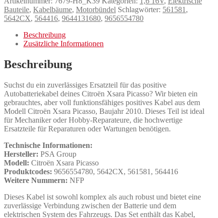
Artikelnummer:
7679-H8_K39
Kategorien:
1,6 16V
,
Elektrische
Bauteile
,
Kabelbäume
,
Motorbündel
Schlagwörter:
561581
,
5642CX
,
564416
,
9644131680
,
9656554780
Beschreibung
Zusätzliche Informationen
Beschreibung
Suchst du ein zuverlässiges Ersatzteil für das positive
Autobatteriekabel deines Citroën Xsara Picasso? Wir bieten ein
gebrauchtes, aber voll funktionsfähiges positives Kabel aus dem
Modell Citroën Xsara Picasso, Baujahr 2010. Dieses Teil ist ideal
für Mechaniker oder Hobby-Reparateure, die hochwertige
Ersatzteile für Reparaturen oder Wartungen benötigen.
Technische Informationen:
Hersteller:
PSA Group
Modell:
Citroën Xsara Picasso
Produktcodes:
9656554780, 5642CX, 561581, 564416
Weitere Nummern:
NFP
Dieses Kabel ist sowohl komplex als auch robust und bietet eine
zuverlässige Verbindung zwischen der Batterie und dem
elektrischen System des Fahrzeugs. Das Set enthält das Kabel,