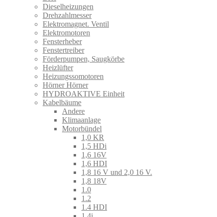
Dieselheizungen
Drehzahlmesser
Elektromagnet. Ventil
Elektromotoren
Fensterheber
Fenstertreiber
Förderpumpen, Saugkörbe
Heizlüfter
Heizungssomotoren
Hörner Hörner
HYDROAKTIVE Einheit
Kabelbäume
Andere
Klimaanlage
Motorbündel
1,0 KR
1,5 HDi
1,6 16V
1,6 HDI
1,8 16 V und 2,0 16 V.
1,8 18V
1.0
1.2
1.4 HDI
1.4i