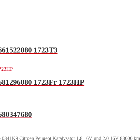
9661522880 1723T3
 9681296080 1723Fr 1723HP
9680347680
Citroën Peugeot Katalysator 1.8 16V und 2.0 16V 83000 