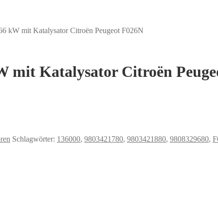
I 66 kW mit Katalysator Citroën Peugeot F026N
kW mit Katalysator Citroën Peug
ren
Schlagwörter:
136000
,
9803421780
,
9803421880
,
9808329680
,
F