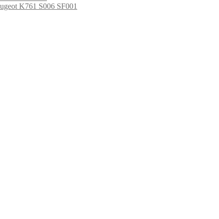
/Peugeot K761 S006 SF001