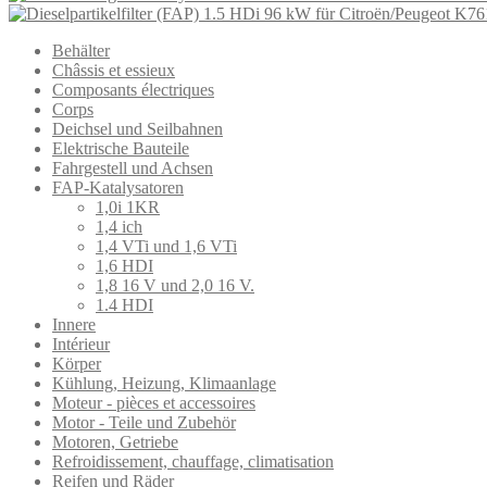
Behälter
Châssis et essieux
Composants électriques
Corps
Deichsel und Seilbahnen
Elektrische Bauteile
Fahrgestell und Achsen
FAP-Katalysatoren
1,0i 1KR
1,4 ich
1,4 VTi und 1,6 VTi
1,6 HDI
1,8 16 V und 2,0 16 V.
1.4 HDI
Innere
Intérieur
Körper
Kühlung, Heizung, Klimaanlage
Moteur - pièces et accessoires
Motor - Teile und Zubehör
Motoren, Getriebe
Refroidissement, chauffage, climatisation
Reifen und Räder