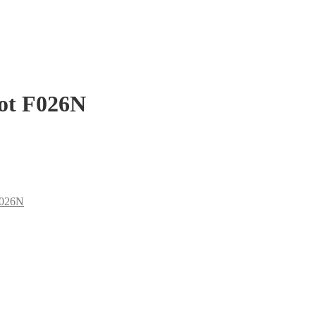
eot F026N
026N