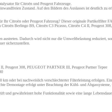
atalysator für Citroën und Peugeot Fahrzeuge.
inwandfreien Zustand. Auf den Bildern des Auslasses ist deutlich zu er
r Ihr Citroën oder Peugeot Fahrzeug? Dieser originale Partikelfilter F
len Citroën Berlingo B9, Citroën C3 Picasso, Citroën C4 II, Peugeo
asen austreten. Dadurch wird nicht nur die Umweltbelastung reduziert, 
uer sicherzustellen.
C4 II, Peugeot 308, PEUGEOT PARTNER III, Peugeot Partner Tepee
80
00 km oder bei nachweislich verschlechterter Filterleistung erfolgen. E
echte Demontage erfolgt unter Beachtung der Kühl- und Abgassysteme
eprüft und gewährleistet hohe Funktionalität sowie eine lange Lebensdau