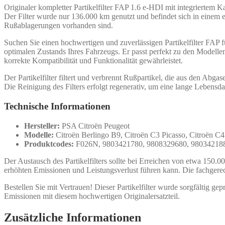
Originaler kompletter Partikelfilter FAP 1.6 e-HDI mit integriertem K
Der Filter wurde nur 136.000 km genutzt und befindet sich in einem e
Rußablagerungen vorhanden sind.
Suchen Sie einen hochwertigen und zuverlässigen Partikelfilter FAP fü
optimalen Zustands Ihres Fahrzeugs. Er passt perfekt zu den Model
korrekte Kompatibilität und Funktionalität gewährleistet.
Der Partikelfilter filtert und verbrennt Rußpartikel, die aus den Abg
Die Reinigung des Filters erfolgt regenerativ, um eine lange Lebensda
Technische Informationen
Hersteller:
PSA Citroën Peugeot
Modelle:
Citroën Berlingo B9, Citroën C3 Picasso, Citroën 
Produktcodes:
F026N, 9803421780, 9808329680, 98034218
Der Austausch des Partikelfilters sollte bei Erreichen von etwa 150.0
erhöhten Emissionen und Leistungsverlust führen kann. Die fachger
Bestellen Sie mit Vertrauen! Dieser Partikelfilter wurde sorgfältig g
Emissionen mit diesem hochwertigen Originalersatzteil.
Zusätzliche Informationen