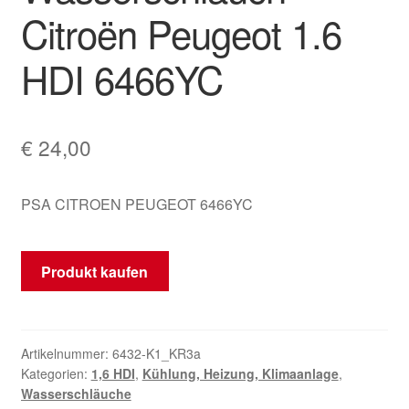
Citroën Peugeot 1.6
Mein Konto
HDI 6466YC
Warenkorb
€
24,00
PSA CITROEN PEUGEOT 6466YC
Produkt kaufen
Artikelnummer:
6432-K1_KR3a
Kategorien:
1,6 HDI
,
Kühlung, Heizung, Klimaanlage
,
Wasserschläuche