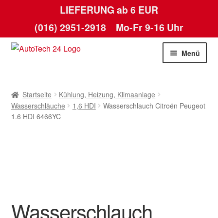
LIEFERUNG ab 6 EUR
(016) 2951-2918
Mo-Fr 9-16 Uhr
Zur
Zum
Menü
Navigation
Inhalt
springen
springen
Startseite
Startseite
Kühlung, Heizung, Klimaanlage
AGB
Wasserschläuche
1,6 HDI
Wasserschlauch Citroën Peugeot
1.6 HDI 6466YC
Datenschutz-Bestimmungen
Kasse
Kontakt
Wasserschlauch
Lieferung