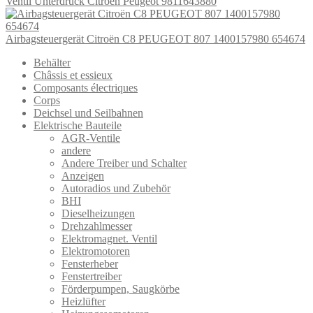
Ventil Unterdruck Citroën Peugeot 9811643880
Airbagsteuergerät Citroën C8 PEUGEOT 807 1400157980 654674
Behälter
Châssis et essieux
Composants électriques
Corps
Deichsel und Seilbahnen
Elektrische Bauteile
AGR-Ventile
andere
Andere Treiber und Schalter
Anzeigen
Autoradios und Zubehör
BHI
Dieselheizungen
Drehzahlmesser
Elektromagnet. Ventil
Elektromotoren
Fensterheber
Fenstertreiber
Förderpumpen, Saugkörbe
Heizlüfter