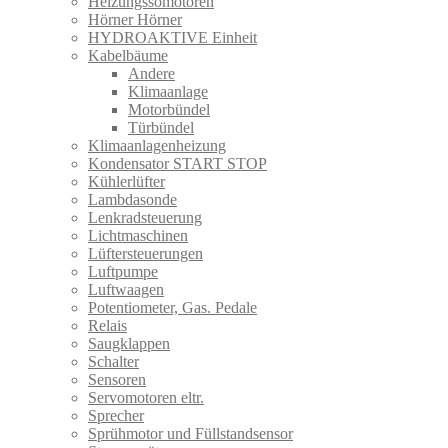
Heizungssomotoren
Hörner Hörner
HYDROAKTIVE Einheit
Kabelbäume
Andere
Klimaanlage
Motorbündel
Türbündel
Klimaanlagenheizung
Kondensator START STOP
Kühlerlüfter
Lambdasonde
Lenkradsteuerung
Lichtmaschinen
Lüftersteuerungen
Luftpumpe
Luftwaagen
Potentiometer, Gas. Pedale
Relais
Saugklappen
Schalter
Sensoren
Servomotoren eltr.
Sprecher
Sprühmotor und Füllstandsensor