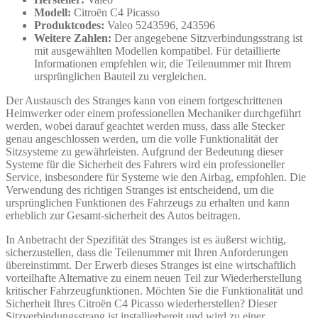
Modell:
Citroën C4 Picasso
Produktcodes:
Valeo 5243596, 243596
Weitere Zahlen:
Der angegebene Sitzverbindungsstrang ist
mit ausgewählten Modellen kompatibel. Für detaillierte
Informationen empfehlen wir, die Teilenummer mit Ihrem
ursprünglichen Bauteil zu vergleichen.
Der Austausch des Stranges kann von einem fortgeschrittenen
Heimwerker oder einem professionellen Mechaniker durchgeführt
werden, wobei darauf geachtet werden muss, dass alle Stecker
genau angeschlossen werden, um die volle Funktionalität der
Sitzsysteme zu gewährleisten. Aufgrund der Bedeutung dieser
Systeme für die Sicherheit des Fahrers wird ein professioneller
Service, insbesondere für Systeme wie den Airbag, empfohlen. Die
Verwendung des richtigen Stranges ist entscheidend, um die
ursprünglichen Funktionen des Fahrzeugs zu erhalten und kann
erheblich zur Gesamt-sicherheit des Autos beitragen.
In Anbetracht der Spezifität des Stranges ist es äußerst wichtig,
sicherzustellen, dass die Teilenummer mit Ihren Anforderungen
übereinstimmt. Der Erwerb dieses Stranges ist eine wirtschaftlich
vorteilhafte Alternative zu einem neuen Teil zur Wiederherstellung
kritischer Fahrzeugfunktionen. Möchten Sie die Funktionalität und
Sicherheit Ihres Citroën C4 Picasso wiederherstellen? Dieser
Sitzverbindungsstrang ist installierbereit und wird zu einer