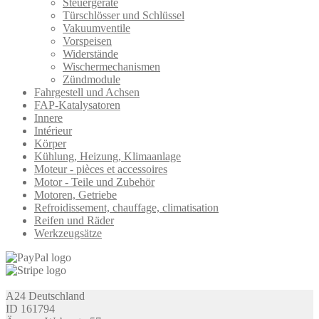
Steuergeräte
Türschlösser und Schlüssel
Vakuumventile
Vorspeisen
Widerstände
Wischermechanismen
Zündmodule
Fahrgestell und Achsen
FAP-Katalysatoren
Innere
Intérieur
Körper
Kühlung, Heizung, Klimaanlage
Moteur - pièces et accessoires
Motor - Teile und Zubehör
Motoren, Getriebe
Refroidissement, chauffage, climatisation
Reifen und Räder
Werkzeugsätze
A24 Deutschland
ID 161794