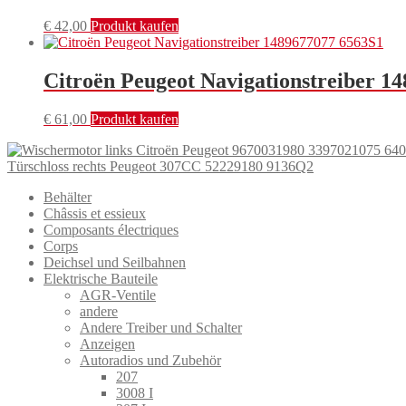
€
42,00
Produkt kaufen
Citroën Peugeot Navigationstreiber 1
€
61,00
Produkt kaufen
Türschloss rechts Peugeot 307CC 52229180 9136Q2
Behälter
Châssis et essieux
Composants électriques
Corps
Deichsel und Seilbahnen
Elektrische Bauteile
AGR-Ventile
andere
Andere Treiber und Schalter
Anzeigen
Autoradios und Zubehör
207
3008 I