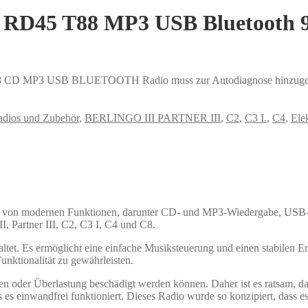
A RD45 T88 MP3 USB Bluetooth
 MP3 USB BLUETOOTH Radio muss zur Autodiagnose hinzugef
adios und Zubehör
,
BERLINGO III PARTNER III
,
C2
,
C3 I.
,
C4
,
Ele
 von modernen Funktionen, darunter CD- und MP3-Wiedergabe, USB-Ans
II, Partner III, C2, C3 I, C4 und C8.
altet. Es ermöglicht eine einfache Musiksteuerung und einen stabilen Em
nktionalität zu gewährleisten.
ngen oder Überlastung beschädigt werden können. Daher ist es ratsam, 
es einwandfrei funktioniert. Dieses Radio wurde so konzipiert, dass es 