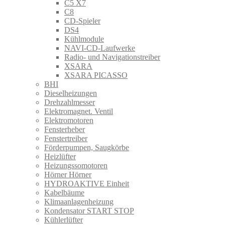
C5 X7
C8
CD-Spieler
DS4
Kühlmodule
NAVI-CD-Laufwerke
Radio- und Navigationstreiber
XSARA
XSARA PICASSO
BHI
Dieselheizungen
Drehzahlmesser
Elektromagnet. Ventil
Elektromotoren
Fensterheber
Fenstertreiber
Förderpumpen, Saugkörbe
Heizlüfter
Heizungssomotoren
Hörner Hörner
HYDROAKTIVE Einheit
Kabelbäume
Klimaanlagenheizung
Kondensator START STOP
Kühlerlüfter