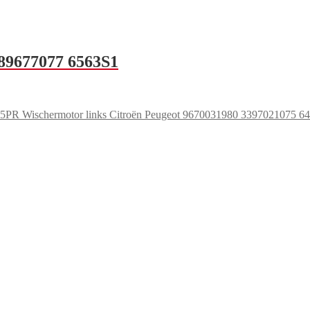
489677077 6563S1
Wischermotor links Citroën Peugeot 9670031980 3397021075 