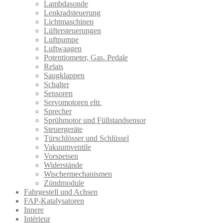
Lambdasonde
Lenkradsteuerung
Lichtmaschinen
Lüftersteuerungen
Luftpumpe
Luftwaagen
Potentiometer, Gas. Pedale
Relais
Saugklappen
Schalter
Sensoren
Servomotoren eltr.
Sprecher
Sprühmotor und Füllstandsensor
Steuergeräte
Türschlösser und Schlüssel
Vakuumventile
Vorspeisen
Widerstände
Wischermechanismen
Zündmodule
Fahrgestell und Achsen
FAP-Katalysatoren
Innere
Intérieur