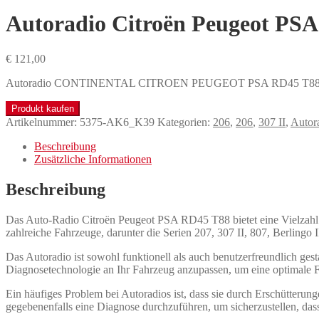
Autoradio Citroën Peugeot PS
€
121,00
Autoradio CONTINENTAL CITROEN PEUGEOT PSA RD45 T88 CD
Produkt kaufen
Artikelnummer:
5375-AK6_K39
Kategorien:
206
,
206
,
307 II
,
Autor
Beschreibung
Zusätzliche Informationen
Beschreibung
Das Auto-Radio Citroën Peugeot PSA RD45 T88 bietet eine Vielzahl
zahlreiche Fahrzeuge, darunter die Serien 207, 307 II, 807, Berlingo I
Das Autoradio ist sowohl funktionell als auch benutzerfreundlich gest
Diagnosetechnologie an Ihr Fahrzeug anzupassen, um eine optimale Fu
Ein häufiges Problem bei Autoradios ist, dass sie durch Erschütteru
gegebenenfalls eine Diagnose durchzuführen, um sicherzustellen, dass 