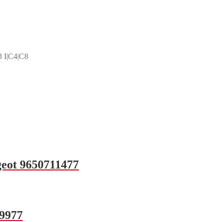
3 I|C4|C8
eot 9650711477
69977