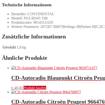
Technische Informationen
Hersteller: CONTINENTAL
Modell: PSA RD45 T88
Produktcodes: 98145511ZD
Weitere Nummern: 207|307 II|807|Berlingo III|Partner III|C2|C
Zusätzliche Informationen
Gewicht
1,8 kg
Ähnliche Produkte
CD-Autoradio Blaupunkt Citroën Peug
€
48,00
Produkt kaufen
CD-Autoradio Citroën Peugeot 96647