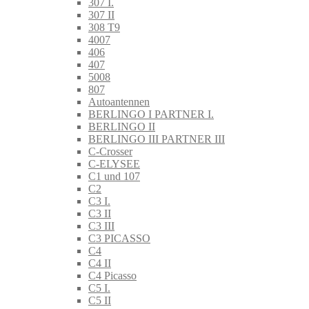
307 I.
307 II
308 T9
4007
406
407
5008
807
Autoantennen
BERLINGO I PARTNER I.
BERLINGO II
BERLINGO III PARTNER III
C-Crosser
C-ELYSEE
C1 und 107
C2
C3 I.
C3 II
C3 III
C3 PICASSO
C4
C4 II
C4 Picasso
C5 I.
C5 II