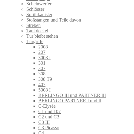
Scheinwerfer
Schlösser
Sprühkanister
Stoßstangen und Teile davon
Streben
Tankdeckel
Tür bleibt stehen
Türgriffe
2008
207
3008 I
301
307
308
308 T9
407
5008 I
BERLINGO III und PARTNER III
BERLINGO PARTNER I und II
C-Elysée
C1 und 107
C2 und C3
C3 III
C3 Picasso
C4