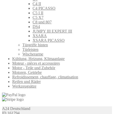
C4 II
C4 PICASSO
C5 I II
C5 X7
C8 und 807
DS4
JUMPY III EXPERT III
XSARA
XSARA PICASSO
Türgriffe hinten
Türleisten
Wischerarme
Kühlung, Heizung, Klimaanlage
Moteur - pièces et accessoires
Motor - Teile und Zubehör
Motoren, Getriebe
Refroidissement, chauffage, climatisation
Reifen und Räder
Werkzeugsätze
A24 Deutschland
ID 161794