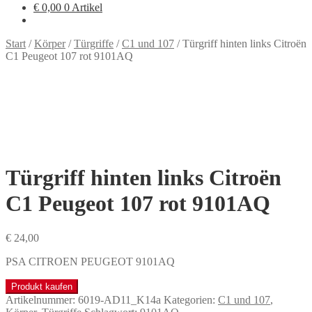
€
0,00
0 Artikel
Start
/
Körper
/
Türgriffe
/
C1 und 107
/
Türgriff hinten links Citroën
C1 Peugeot 107 rot 9101AQ
Türgriff hinten links Citroën
C1 Peugeot 107 rot 9101AQ
€
24,00
PSA CITROEN PEUGEOT 9101AQ
Produkt kaufen
Artikelnummer:
6019-AD11_K14a
Kategorien:
C1 und 107
,