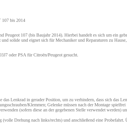
 107 bis 2014
d Peugeot 107 (bis Baujahr 2014). Hierbei handelt es sich um ein gebr
et und solide und eignet sich für Mechaniker und Reparaturen zu Haus
3J7 oder PSA für Citroën/Peugeot gesucht.
e das Lenkrad in gerader Position, um zu verhindern, dass sich das Len
gungsschrauben/Klemmen; Gelenke müssen nach der Montage spielfrei 
 verwenden (sofern diese an der gegebenen Stelle verwendet werden)
(volle Drehung nach links/rechts) und anschließend eine Probefahrt. Ü