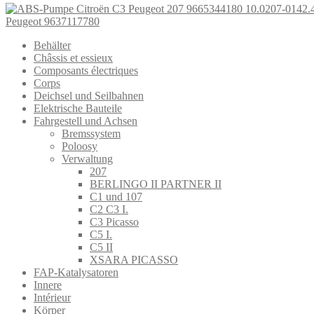
Peugeot 9637117780
Behälter
Châssis et essieux
Composants électriques
Corps
Deichsel und Seilbahnen
Elektrische Bauteile
Fahrgestell und Achsen
Bremssystem
Poloosy
Verwaltung
207
BERLINGO II PARTNER II
C1 und 107
C2 C3 I.
C3 Picasso
C5 I.
C5 II
XSARA PICASSO
FAP-Katalysatoren
Innere
Intérieur
Körper