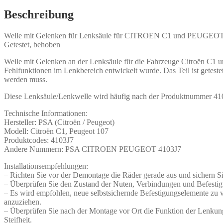
Beschreibung
Welle mit Gelenken für Lenksäule für CITROEN C1 und PEUGEOT
Getestet, behoben
Welle mit Gelenken an der Lenksäule für die Fahrzeuge Citroën C1 un
Fehlfunktionen im Lenkbereich entwickelt wurde. Das Teil ist getest
werden muss.
Diese Lenksäule/Lenkwelle wird häufig nach der Produktnummer 410
Technische Informationen:
Hersteller: PSA (Citroën / Peugeot)
Modell: Citroën C1, Peugeot 107
Produktcodes: 4103J7
Andere Nummern: PSA CITROEN PEUGEOT 4103J7
Installationsempfehlungen:
– Richten Sie vor der Demontage die Räder gerade aus und sichern Si
– Überprüfen Sie den Zustand der Nuten, Verbindungen und Befesti
– Es wird empfohlen, neue selbstsichernde Befestigungselemente zu
anzuziehen.
– Überprüfen Sie nach der Montage vor Ort die Funktion der Lenkung 
Steifheit.