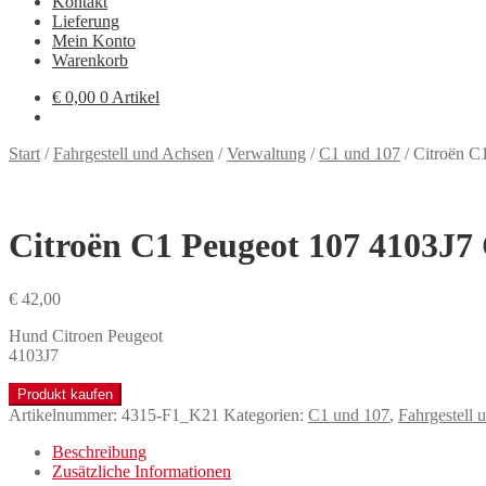
Kontakt
Lieferung
Mein Konto
Warenkorb
€
0,00
0 Artikel
Start
/
Fahrgestell und Achsen
/
Verwaltung
/
C1 und 107
/
Citroën C
Citroën C1 Peugeot 107 4103J7 
€
42,00
Hund Citroen Peugeot
4103J7
Produkt kaufen
Artikelnummer:
4315-F1_K21
Kategorien:
C1 und 107
,
Fahrgestell 
Beschreibung
Zusätzliche Informationen