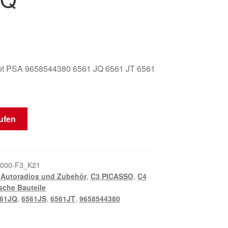
ot PSA 9658544380 6561 JQ 6561 JT 6561
ufen
000-F3_K21
,
Autoradios und Zubehör
,
C3 PICASSO
,
C4
ische Bauteile
61JQ
,
6561JS
,
6561JT
,
9658544380