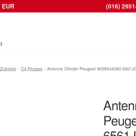
6 EUR
(016) 2951
t
se
Kontakt
Lieferung
Mein Konto
Warenkorb
 Zubehör
C4 Picasso
Antenne Citroën Peugeot 9658544380 6561J
Anten
Peuge
6561