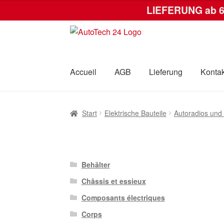
LIEFERUNG ab 
Zur
Zum
Navigation
Inhalt
springen
springen
Accueil
AGB
Lieferung
Kontak
Start
AGB
Datenschutz-Bestimmungen
Kas
Start
Elektrische Bauteile
Autoradios und
Behälter
Châssis et essieux
Composants électriques
Corps