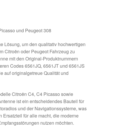
 Picasso und Peugeot 308
e Lösung, um den qualitativ hochwertigen
em Citroën oder Peugeot Fahrzeug zu
enne mit den Original-Produktnummern
teren Codes 6561JQ, 6561JT und 6561JS
die auf originalgetreue Qualität und
Modelle Citroën C4, C4 Picasso sowie
ntenne ist ein entscheidendes Bauteil für
utoradios und der Navigationssysteme, was
 Ersatzteil für alle macht, die moderne
Empfangsstörungen nutzen möchten.