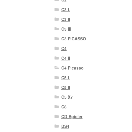
C3 I.
C3 II
C3 III
C3 PICASSO
C4
C4 II
C4 Picasso
C5 I.
C5 II
C5 X7
C8
CD-Spieler
DS4