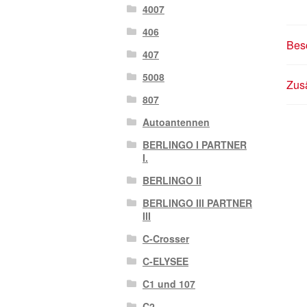
4007
406
Bes
407
5008
Zusä
807
Autoantennen
BERLINGO I PARTNER
I.
BERLINGO II
BERLINGO III PARTNER
III
C-Crosser
C-ELYSEE
C1 und 107
C2