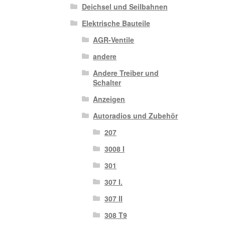
Deichsel und Seilbahnen
Elektrische Bauteile
AGR-Ventile
andere
Andere Treiber und
Schalter
Anzeigen
Autoradios und Zubehör
207
3008 I
301
307 I.
307 II
308 T9