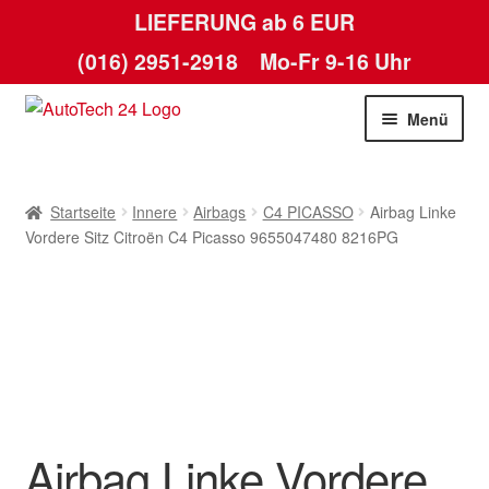
LIEFERUNG ab 6 EUR
(016) 2951-2918
Mo-Fr 9-16 Uhr
Zur
Zum
Menü
Navigation
Inhalt
springen
springen
Startseite
Startseite
Innere
Airbags
C4 PICASSO
Airbag Linke
AGB
Vordere Sitz Citroën C4 Picasso 9655047480 8216PG
Datenschutz-Bestimmungen
Kasse
Kontakt
Airbag Linke Vordere
Lieferung