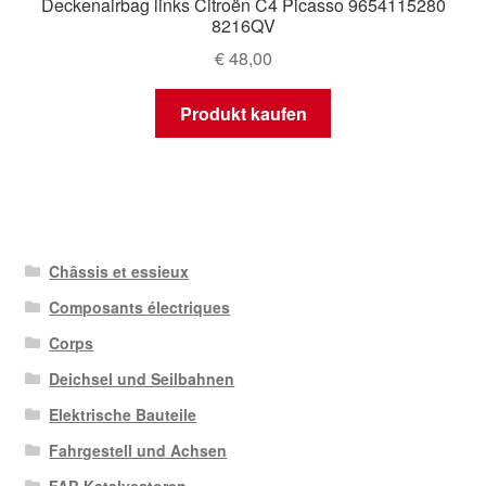
Deckenairbag links Citroën C4 Picasso 9654115280
8216QV
€
48,00
Produkt kaufen
Châssis et essieux
Composants électriques
Corps
Deichsel und Seilbahnen
Elektrische Bauteile
Fahrgestell und Achsen
FAP-Katalysatoren