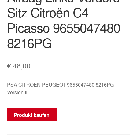
Sitz Citroën C4
Mein Konto
Picasso 9655047480
Warenkorb
8216PG
€
48,00
PSA CITROEN PEUGEOT 9655047480 8216PG
Version II
Produkt kaufen