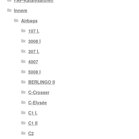
Innere
Airbags
107 I.
3008 I
307 I.
4007
5008 I
BERLINGO II
C-Crosser
C-Elysée
C1 I.
C1 II
C2