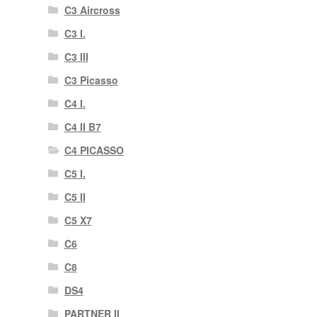
C3 Aircross
C3 I.
C3 III
C3 Picasso
C4 I.
C4 II B7
C4 PICASSO
C5 I.
C5 II
C5 X7
C6
C8
DS4
PARTNER II