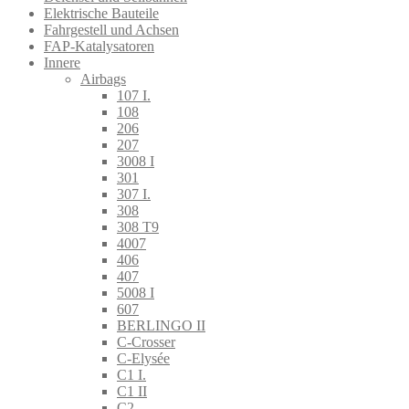
Elektrische Bauteile
Fahrgestell und Achsen
FAP-Katalysatoren
Innere
Airbags
107 I.
108
206
207
3008 I
301
307 I.
308
308 T9
4007
406
407
5008 I
607
BERLINGO II
C-Crosser
C-Elysée
C1 I.
C1 II
C2