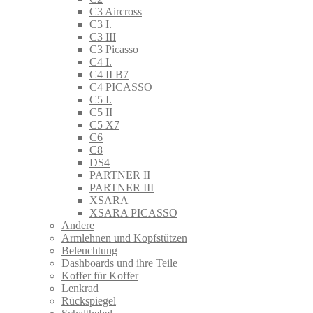
C3 Aircross
C3 I.
C3 III
C3 Picasso
C4 I.
C4 II B7
C4 PICASSO
C5 I.
C5 II
C5 X7
C6
C8
DS4
PARTNER II
PARTNER III
XSARA
XSARA PICASSO
Andere
Armlehnen und Kopfstützen
Beleuchtung
Dashboards und ihre Teile
Koffer für Koffer
Lenkrad
Rückspiegel