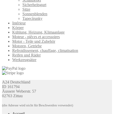
Schalthebel
Sicherheitsgurt
Sitze
Sonnenblenden
Tapecírunky
Intérieur
Körper
Kühlung, Heizung, Klimaanlage
Moteur - pièces et accessoires
Motor - Teile und Zubehör
Motoren, Getriebe
Refroidissement, chauffage, climatisation
Reifen und Räder
Werkzeugsätze
A24 Deutschland
ID 161794
Äussere Weberstr. 57
02763 Zittau
(die Adresse wird nicht für Beschwerden verwendet)
Accueil