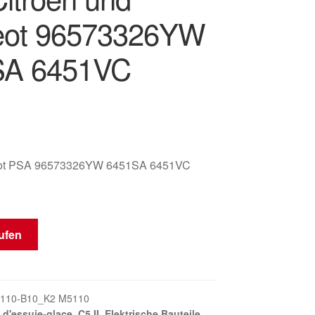
eot 96573326YW
SA 6451VC
eot PSA 96573326YW 6451SA 6451VC
ufen
110-B10_K2 M5110
 d'essuie-glace
,
C5 II
,
Elektrische Bauteile
,