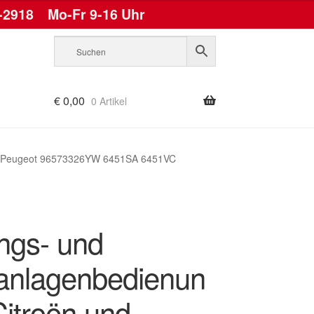
-2918
Mo-Fr 9-16 Uhr
€
0,00
0 Artikel
nd Peugeot 96573326YW 6451SA 6451VC
ngs- und
anlagenbedienun
Citroën und