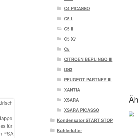
C4 PICASSO
C5 I.
C5 II
C5 X7
C8
CITROEN BERLINGO III
DS3
PEUGEOT PARTNER III
XANTIA
Äh
XSARA
XSARA PICASSO
Kondensator START STOP
Kühlerlüfter