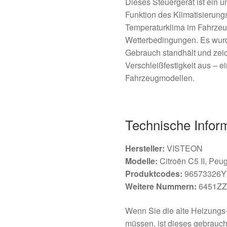
Dieses Steuergerät ist ein u
Funktion des Klimatisierun
Temperaturklima im Fahrze
Wetterbedingungen. Es wurd
Gebrauch standhält und zeic
Verschleißfestigkeit aus – e
Fahrzeugmodellen.
Technische Infor
Hersteller:
VISTEON
Modelle:
Citroën C5 II, Peu
Produktcodes:
96573326Y
Weitere Nummern:
6451Z
Wenn Sie die alte Heizungs
müssen, ist dieses gebrauch