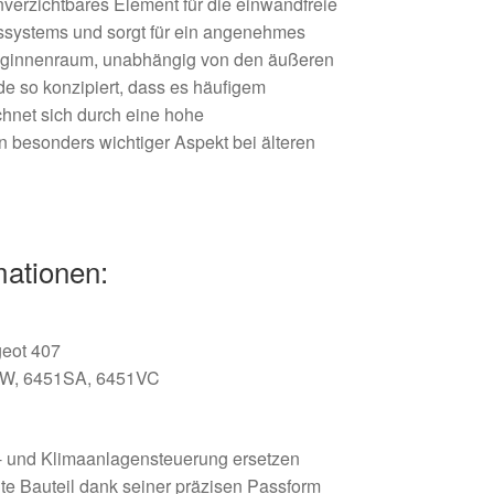
nverzichtbares Element für die einwandfreie
gssystems und sorgt für ein angenehmes
uginnenraum, unabhängig von den äußeren
e so konzipiert, dass es häufigem
hnet sich durch eine hohe
in besonders wichtiger Aspekt bei älteren
mationen:
geot 407
W, 6451SA, 6451VC
Z
- und Klimaanlagensteuerung ersetzen
te Bauteil dank seiner präzisen Passform