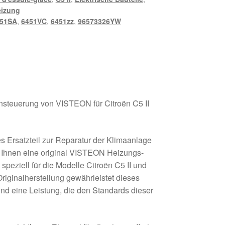
eizung
51SA
,
6451VC
,
6451zz
,
96573326YW
steuerung von VISTEON für Citroën C5 II
s Ersatzteil zur Reparatur der Klimaanlage
n Ihnen eine original VISTEON Heizungs-
peziell für die Modelle Citroën C5 II und
riginalherstellung gewährleistet dieses
 und eine Leistung, die den Standards dieser