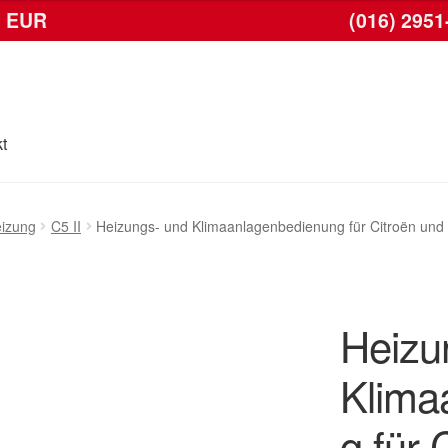
6 EUR
(016) 2951
t
se
Kontakt
Lieferung
Mein Konto
Warenkorb
eizung
C5 II
Heizungs- und Klimaanlagenbedienung für Citroën u
Heizu
Klima
g für 