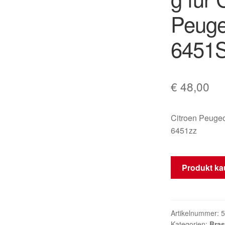
Peug
6451
€
48,00
Citroen Peug
6451zz
Produkt ka
Artikelnummer:
5
Kategorien:
Bras