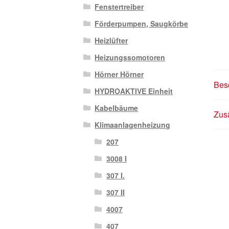
Fenstertreiber
Förderpumpen, Saugkörbe
Heizlüfter
Heizungssomotoren
Hörner Hörner
Bes
HYDROAKTIVE Einheit
Kabelbäume
Zusä
Klimaanlagenheizung
207
3008 I
307 I.
307 II
4007
407