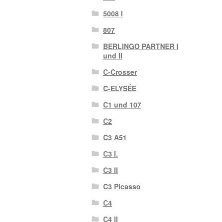
5008 I
807
BERLINGO PARTNER I
und II
C-Crosser
C-ELYSÉE
C1 und 107
C2
C3 A51
C3 I.
C3 II
C3 Picasso
C4
C4 II