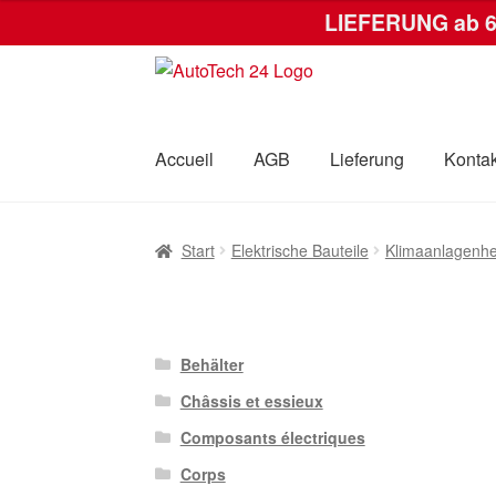
LIEFERUNG ab 
Zur
Zum
Navigation
Inhalt
springen
springen
Accueil
AGB
Lieferung
Kontak
Start
AGB
Datenschutz-Bestimmungen
Kas
Start
Elektrische Bauteile
Klimaanlagenh
Behälter
Châssis et essieux
Composants électriques
Corps