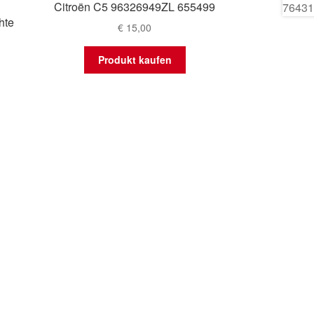
Citroën C5 96326949ZL 655499
hte
€
15,00
Produkt kaufen