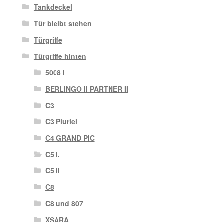
Tankdeckel
Tür bleibt stehen
Türgriffe
Türgriffe hinten
5008 I
BERLINGO II PARTNER II
C3
C3 Pluriel
C4 GRAND PIC
C5 I.
C5 II
C8
C8 und 807
XSARA