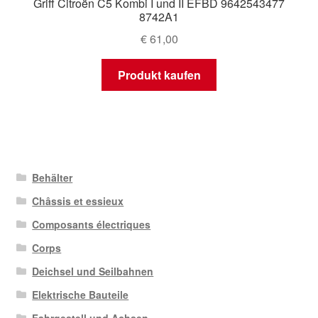
Griff Citroën C5 Kombi I und II EFBD 9642543477
8742A1
€
61,00
Produkt kaufen
Behälter
Châssis et essieux
Composants électriques
Corps
Deichsel und Seilbahnen
Elektrische Bauteile
Fahrgestell und Achsen