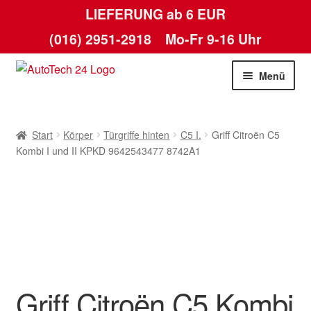
LIEFERUNG ab 6 EUR
(016) 2951-2918
Mo-Fr 9-16 Uhr
Zur
Zum
Menü
Navigation
Inhalt
springen
springen
Start
Start
Körper
Türgriffe hinten
C5 I.
Griff Citroën C5
AGB
Kombi I und II KPKD 9642543477 8742A1
Datenschutz-Bestimmungen
Kasse
Kontakt
Griff Citroën C5 Kombi
Lieferung