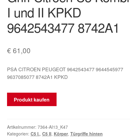
I und II KPKD
Mein Konto
9642543477 8742A1
Warenkorb
€
61,00
PSA CITROEN PEUGEOT 9642543477 9644545977
9637085077 8742A1 KPKD
Produkt kaufen
Artikelnummer:
7364-AI13_K47
Kategorien:
C5 I.
,
C5 II
,
Körper
,
Türgriffe hinten