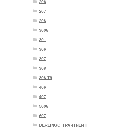
206
207
208
3008 I
301
306
307
308
308 T9
406
407
5008 I
607
BERLINGO II PARTNER II