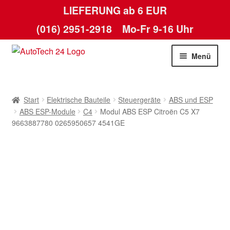
LIEFERUNG ab 6 EUR
(016) 2951-2918
Mo-Fr 9-16 Uhr
Zur
Zum
Menü
Navigation
Inhalt
springen
springen
Start
Start
Elektrische Bauteile
Steuergeräte
ABS und ESP
AGB
ABS ESP-Module
C4
Modul ABS ESP Citroën C5 X7
9663887780 0265950657 4541GE
Datenschutz-Bestimmungen
Kasse
Kontakt
Lieferung