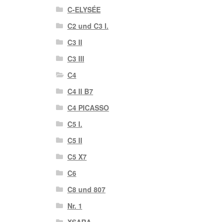
C-ELYSÉE
C2 und C3 I.
C3 II
C3 III
C4
C4 II B7
C4 PICASSO
C5 I.
C5 II
C5 X7
C6
C8 und 807
Nr. 1
XSARA