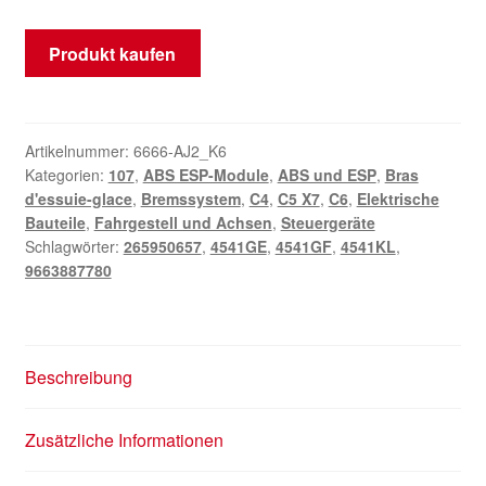
Produkt kaufen
Artikelnummer:
6666-AJ2_K6
Kategorien:
107
,
ABS ESP-Module
,
ABS und ESP
,
Bras
d'essuie-glace
,
Bremssystem
,
C4
,
C5 X7
,
C6
,
Elektrische
Bauteile
,
Fahrgestell und Achsen
,
Steuergeräte
Schlagwörter:
265950657
,
4541GE
,
4541GF
,
4541KL
,
9663887780
Beschreibung
Zusätzliche Informationen