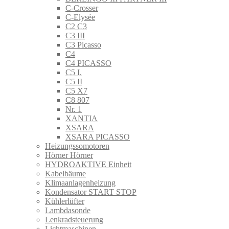
C-Crosser
C-Elysée
C2 C3
C3 III
C3 Picasso
C4
C4 PICASSO
C5 I.
C5 II
C5 X7
C8 807
Nr. 1
XANTIA
XSARA
XSARA PICASSO
Heizungssomotoren
Hörner Hörner
HYDROAKTIVE Einheit
Kabelbäume
Klimaanlagenheizung
Kondensator START STOP
Kühlerlüfter
Lambdasonde
Lenkradsteuerung
Lichtmaschinen