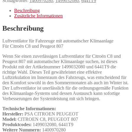
Schlagwörter:
1400970280
,
1499032080
,
6441T9
Beschreibung
Zusätzliche Informationen
Beschreibung
Luftventilator für Fahrzeuge mit automatischer Klimaanlage
Für Citroën C8 und Peugeot 807
Wenn Sie einen zuverlässigen Luftventilator für Citroën C8 und
Peugeot 807 mit automatischer Klimaanlage suchen, ist dieses
Produkt mit der Artikelnummer 1499032080 und 6441T9 die
richtige Wahl. Dieses Teil gewährleistet eine effektive
Luftzirkulation im Innenraum des Fahrzeugs, was entscheidend für
den Komfort sowohl in den Sommermonaten als auch im Winter ist.
Der Luftventilator ist unerlässlich für die ordnungsgemäße Funktion
des Klimaanlage-Systems und dessen Austausch kann sofortige
Verbesserungen der Systemleistung mit sich bringen.
Technische Informationen:
Hersteller:
PSA CITROEN PEUGEOT
Model:
CITROEN C8, PEUGEOT 807
Produktcodes:
1499032080, 6441T9
Weitere Nummern:
1400970280