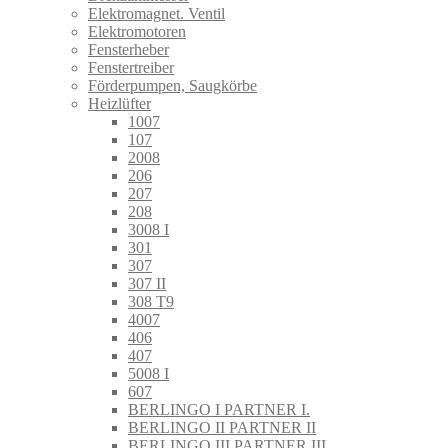
Elektromagnet. Ventil
Elektromotoren
Fensterheber
Fenstertreiber
Förderpumpen, Saugkörbe
Heizlüfter
1007
107
2008
206
207
208
3008 I
301
307
307 II
308 T9
4007
406
407
5008 I
607
BERLINGO I PARTNER I.
BERLINGO II PARTNER II
BERLINGO III PARTNER III