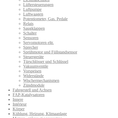
Lüftersteuerungen
Luftpumpe
Luftwaagen
Potentiometer, Gas. Pedale
Relais
Saugklappen
Schalter
Sensoren
Servomotoren eltr.
Sprecher
Sprühmotor und Füllstandsensor
Steuergeräte
Türschlösser und Schlüssel
Vakuumventile
Vorspeisen
Widerstände
Wischermechanismen
Zündmodule
Fahrgestell und Achsen
FAP-Katalysatoren
Innere
Intérieur
Körper
Kühlung, Heizung, Klimaanlage