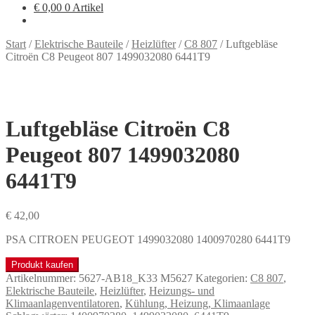
€
0,00
0 Artikel
Start
/
Elektrische Bauteile
/
Heizlüfter
/
C8 807
/
Luftgebläse
Citroën C8 Peugeot 807 1499032080 6441T9
Luftgebläse Citroën C8
Peugeot 807 1499032080
6441T9
€
42,00
PSA CITROEN PEUGEOT 1499032080 1400970280 6441T9
Produkt kaufen
Artikelnummer:
5627-AB18_K33 M5627
Kategorien:
C8 807
,
Elektrische Bauteile
,
Heizlüfter
,
Heizungs- und
Klimaanlagenventilatoren
,
Kühlung, Heizung, Klimaanlage