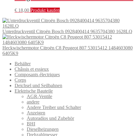
€
18,00
Produkt kaufen
Unterdruckventil Citroën Bosch 0928400414 9635704380 1628LQ
Heckwischermotor Citroën C8 Peugeot 807 53015412 1484603080
6405K9
Behälter
Châssis et essieux
Composants électriques
Corps
Deichsel und Seilbahnen
Elektrische Bauteile
AGR-Ventile
andere
Andere Treiber und Schalter
Anzeigen
Autoradios und Zubehör
BHI
Dieselheizungen
Drehzahlmesser