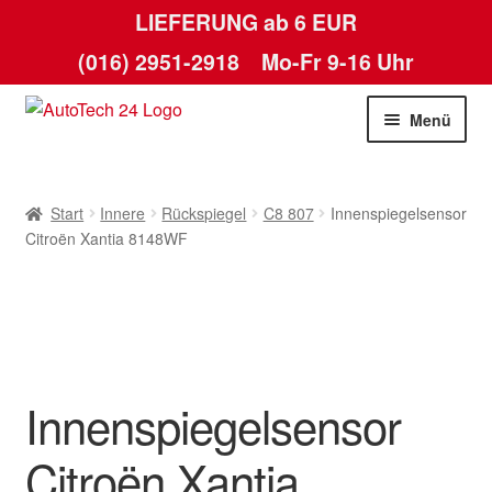
LIEFERUNG ab 6 EUR
(016) 2951-2918
Mo-Fr 9-16 Uhr
Zur
Zum
Menü
Navigation
Inhalt
springen
springen
Start
Start
Innere
Rückspiegel
C8 807
Innenspiegelsensor
AGB
Citroën Xantia 8148WF
Datenschutz-Bestimmungen
Kasse
Innenspiegelsensor
Kontakt
Citroën Xantia
Lieferung