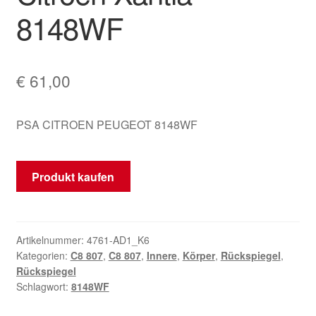
8148WF
Mein Konto
Warenkorb
€
61,00
PSA CITROEN PEUGEOT 8148WF
Produkt kaufen
Artikelnummer:
4761-AD1_K6
Kategorien:
C8 807
,
C8 807
,
Innere
,
Körper
,
Rückspiegel
,
Rückspiegel
Schlagwort:
8148WF