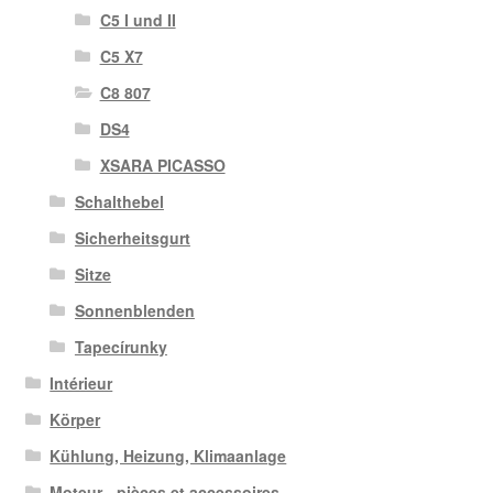
C5 I und II
C5 X7
C8 807
DS4
XSARA PICASSO
Schalthebel
Sicherheitsgurt
Sitze
Sonnenblenden
Tapecírunky
Intérieur
Körper
Kühlung, Heizung, Klimaanlage
Moteur - pièces et accessoires