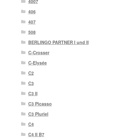
4007
406
407
508
BERLINGO PARTNER I und II
C-Crosser
C-Elysée
C2
C3
C3 II
C3 Picasso
C3 Pluriel
C4
C4 II B7