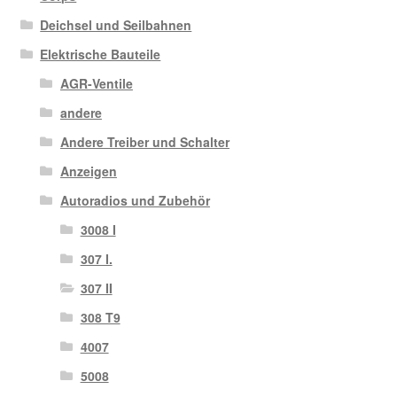
Deichsel und Seilbahnen
Elektrische Bauteile
AGR-Ventile
andere
Andere Treiber und Schalter
Anzeigen
Autoradios und Zubehör
3008 I
307 I.
307 II
308 T9
4007
5008