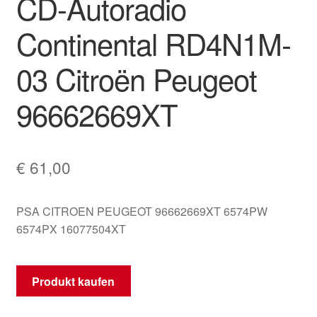
CD-Autoradio
Mein Konto
Continental RD4N1M-
Warenkorb
03 Citroën Peugeot
96662669XT
€
61,00
PSA CITROEN PEUGEOT 96662669XT 6574PW
6574PX 16077504XT
Produkt kaufen