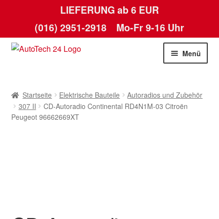
LIEFERUNG ab 6 EUR
(016) 2951-2918
Mo-Fr 9-16 Uhr
Zur
Zum
Menü
Navigation
Inhalt
springen
springen
Startseite
Startseite
Elektrische Bauteile
Autoradios und Zubehör
AGB
307 II
CD-Autoradio Continental RD4N1M-03 Citroën
Peugeot 96662669XT
Datenschutz-Bestimmungen
Kasse
Kontakt
Lieferung