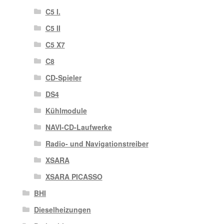
C5 I.
C5 II
C5 X7
C8
CD-Spieler
DS4
Kühlmodule
NAVI-CD-Laufwerke
Radio- und Navigationstreiber
XSARA
XSARA PICASSO
BHI
Dieselheizungen