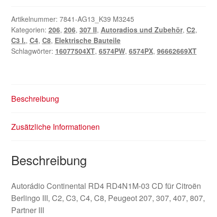
Artikelnummer:
7841-AG13_K39 M3245
Kategorien:
206
,
206
,
307 II
,
Autoradios und Zubehör
,
C2
,
C3 I.
,
C4
,
C8
,
Elektrische Bauteile
Schlagwörter:
16077504XT
,
6574PW
,
6574PX
,
96662669XT
Beschreibung
Zusätzliche Informationen
Beschreibung
Autorádio Continental RD4 RD4N1M-03 CD für Citroën
Berlingo III, C2, C3, C4, C8, Peugeot 207, 307, 407, 807,
Partner III