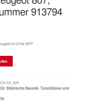
nummer 913794
eugeot 913794 NFP
ufen
376-D3_K29
,
C8
,
Elektrische Bauteile
,
Türschlösser und
794