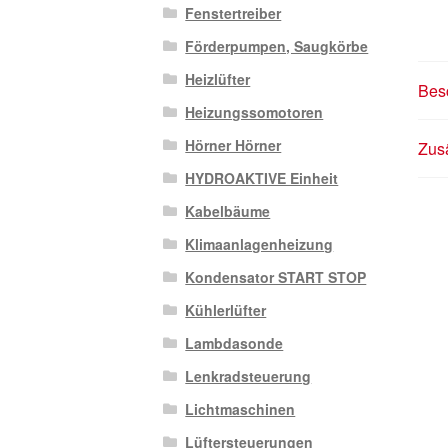
Fenstertreiber
Förderpumpen, Saugkörbe
Heizlüfter
Bes
Heizungssomotoren
Hörner Hörner
Zusä
HYDROAKTIVE Einheit
Kabelbäume
Klimaanlagenheizung
Kondensator START STOP
Kühlerlüfter
Lambdasonde
Lenkradsteuerung
Lichtmaschinen
Lüftersteuerungen