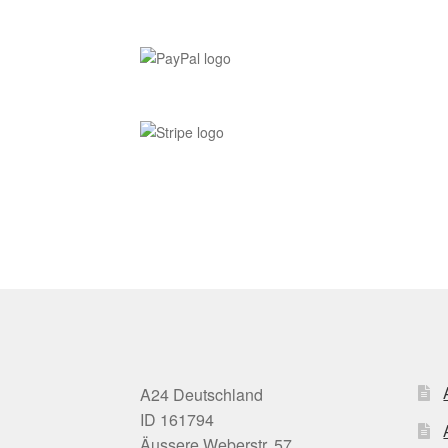
A24 Deutschland
ID 161794
Äussere Weberstr. 57