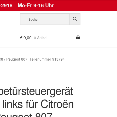
-2918
Mo-Fr 9-16 Uhr
€
0,00
0 Artikel
n C8 / Peugeot 807, Teilenummer 913794
betürsteuergerät
 links für Citroën
Peugeot 807,