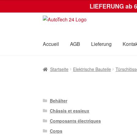
LIEFERUNG ab 
Zur
Zum
Navigation
Inhalt
springen
springen
Accueil
AGB
Lieferung
Kontak
Startseite
AGB
Datenschutz-Bestimmungen
Startseite
Elektrische Bauteile
Türschlöss
Behälter
Châssis et essieux
Composants électriques
Corps