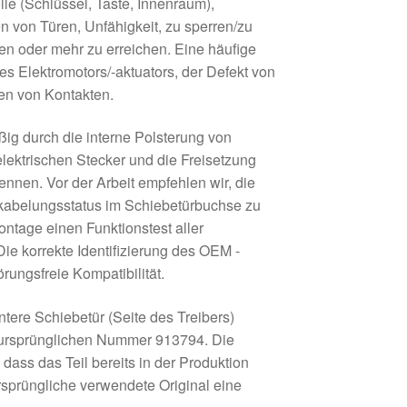
le (Schlüssel, Taste, Innenraum),
n von Türen, Unfähigkeit, zu sperren/zu
nen oder mehr zu erreichen. Eine häufige
es Elektromotors/-aktuators, der Defekt von
en von Kontakten.
ßig durch die interne Polsterung von
elektrischen Stecker und die Freisetzung
ennen. Vor der Arbeit empfehlen wir, die
rkabelungsstatus im Schiebetürbuchse zu
ntage einen Funktionstest aller
ie korrekte Identifizierung des OEM -
rungsfreie Kompatibilität.
hintere Schiebetür (Seite des Treibers)
r ursprünglichen Nummer 913794. Die
ass das Teil bereits in der Produktion
rsprüngliche verwendete Original eine