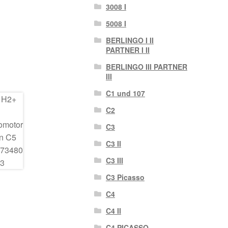
3008 I
5008 I
BERLINGO I II
PARTNER I II
BERLINGO III PARTNER
III
C1 und 107
C2
C3
C3 II
C3 III
C3 Picasso
C4
C4 II
C4 PICASSO