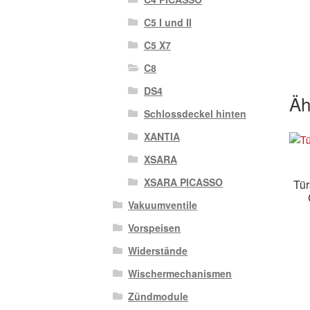
C5 I und II
C5 X7
C8
DS4
Äh
Schlossdeckel hinten
XANTIA
XSARA
XSARA PICASSO
Tür
Vakuumventile
Vorspeisen
Widerstände
Wischermechanismen
Zündmodule