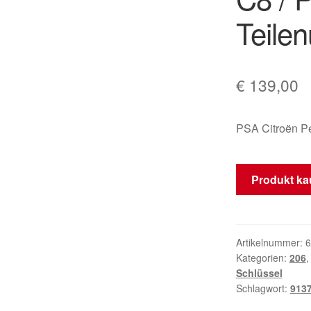
Teile
€
139,00
PSA Citroën P
Produkt ka
Artikelnummer:
6
Kategorien:
206
Schlüssel
Schlagwort:
913