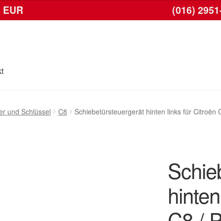
6 EUR
(016) 2951
t
Kasse
Kontakt
Lieferung
Mein Konto
Warenkorb
er und Schlüssel
C8
Schiebetürsteuergerät hinten links für Citroë
Schie
hinten
C8 / 