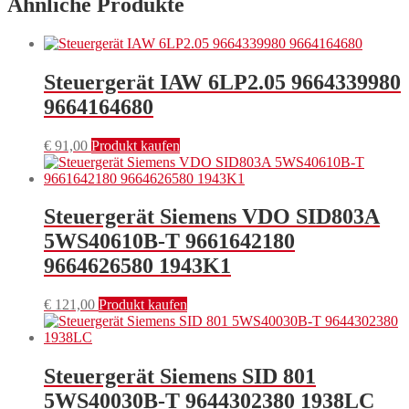
Ähnliche Produkte
Steuergerät IAW 6LP2.05 9664339980
9664164680
€
91,00
Produkt kaufen
Steuergerät Siemens VDO SID803A
5WS40610B-T 9661642180
9664626580 1943K1
€
121,00
Produkt kaufen
Steuergerät Siemens SID 801
5WS40030B-T 9644302380 1938LC