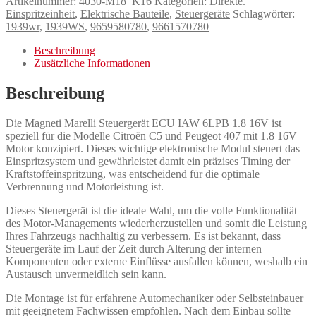
Artikelnummer:
4030-M18_K16
Kategorien:
Direkte.
Einspritzeinheit
,
Elektrische Bauteile
,
Steuergeräte
Schlagwörter:
1939wr
,
1939WS
,
9659580780
,
9661570780
Beschreibung
Zusätzliche Informationen
Beschreibung
Die Magneti Marelli Steuergerät ECU IAW 6LPB 1.8 16V ist
speziell für die Modelle Citroën C5 und Peugeot 407 mit 1.8 16V
Motor konzipiert. Dieses wichtige elektronische Modul steuert das
Einspritzsystem und gewährleistet damit ein präzises Timing der
Kraftstoffeinspritzung, was entscheidend für die optimale
Verbrennung und Motorleistung ist.
Dieses Steuergerät ist die ideale Wahl, um die volle Funktionalität
des Motor-Managements wiederherzustellen und somit die Leistung
Ihres Fahrzeugs nachhaltig zu verbessern. Es ist bekannt, dass
Steuergeräte im Lauf der Zeit durch Alterung der internen
Komponenten oder externe Einflüsse ausfallen können, weshalb ein
Austausch unvermeidlich sein kann.
Die Montage ist für erfahrene Automechaniker oder Selbsteinbauer
mit geeignetem Fachwissen empfohlen. Nach dem Einbau sollte