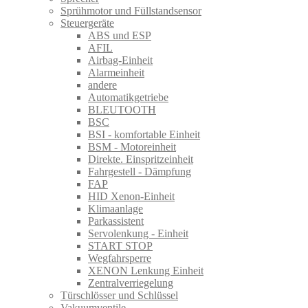
Sprühmotor und Füllstandsensor
Steuergeräte
ABS und ESP
AFIL
Airbag-Einheit
Alarmeinheit
andere
Automatikgetriebe
BLEUTOOTH
BSC
BSI - komfortable Einheit
BSM - Motoreinheit
Direkte. Einspritzeinheit
Fahrgestell - Dämpfung
FAP
HID Xenon-Einheit
Klimaanlage
Parkassistent
Servolenkung - Einheit
START STOP
Wegfahrsperre
XENON Lenkung Einheit
Zentralverriegelung
Türschlösser und Schlüssel
Vakuumventile