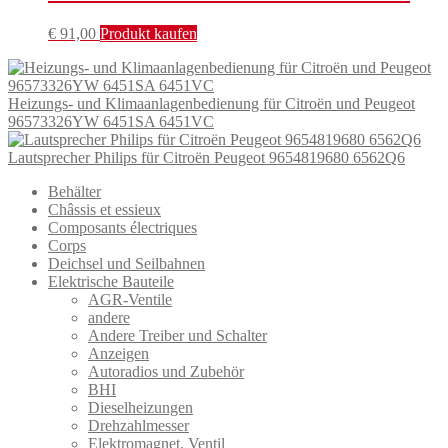
€
91,00
Produkt kaufen
Heizungs- und Klimaanlagenbedienung für Citroën und Peugeot
96573326YW 6451SA 6451VC
Lautsprecher Philips für Citroën Peugeot 9654819680 6562Q6
Behälter
Châssis et essieux
Composants électriques
Corps
Deichsel und Seilbahnen
Elektrische Bauteile
AGR-Ventile
andere
Andere Treiber und Schalter
Anzeigen
Autoradios und Zubehör
BHI
Dieselheizungen
Drehzahlmesser
Elektromagnet. Ventil