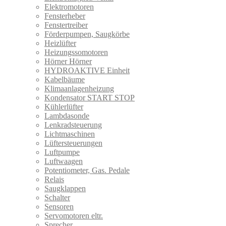
Elektromotoren
Fensterheber
Fenstertreiber
Förderpumpen, Saugkörbe
Heizlüfter
Heizungssomotoren
Hörner Hörner
HYDROAKTIVE Einheit
Kabelbäume
Klimaanlagenheizung
Kondensator START STOP
Kühlerlüfter
Lambdasonde
Lenkradsteuerung
Lichtmaschinen
Lüftersteuerungen
Luftpumpe
Luftwaagen
Potentiometer, Gas. Pedale
Relais
Saugklappen
Schalter
Sensoren
Servomotoren eltr.
Sprecher