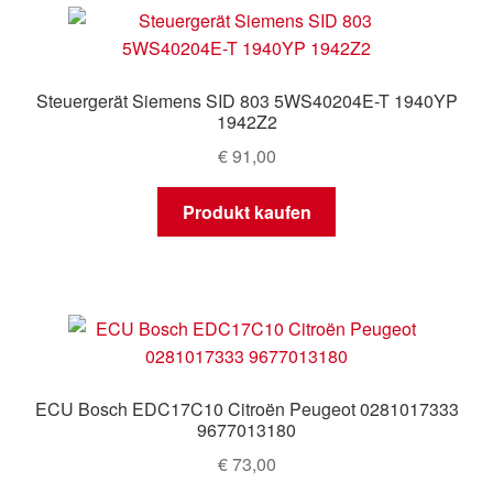
Steuergerät Siemens SID 803 5WS40204E-T 1940YP
1942Z2
€
91,00
Produkt kaufen
ECU Bosch EDC17C10 Citroën Peugeot 0281017333
9677013180
€
73,00