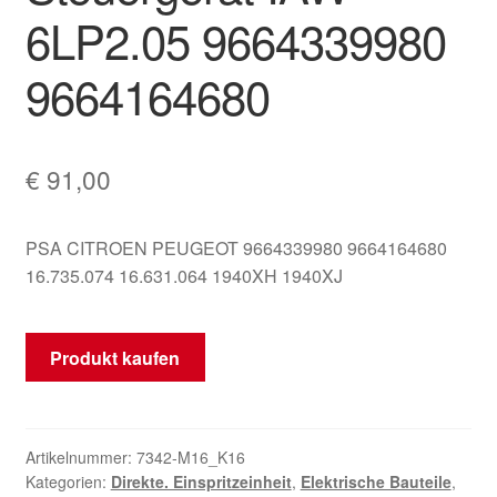
6LP2.05 9664339980
Mein Konto
9664164680
Warenkorb
€
91,00
PSA CITROEN PEUGEOT 9664339980 9664164680
16.735.074 16.631.064 1940XH 1940XJ
Produkt kaufen
Artikelnummer:
7342-M16_K16
Kategorien:
Direkte. Einspritzeinheit
,
Elektrische Bauteile
,