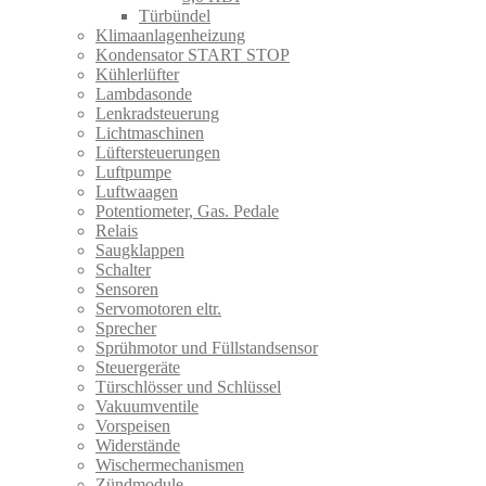
Türbündel
Klimaanlagenheizung
Kondensator START STOP
Kühlerlüfter
Lambdasonde
Lenkradsteuerung
Lichtmaschinen
Lüftersteuerungen
Luftpumpe
Luftwaagen
Potentiometer, Gas. Pedale
Relais
Saugklappen
Schalter
Sensoren
Servomotoren eltr.
Sprecher
Sprühmotor und Füllstandsensor
Steuergeräte
Türschlösser und Schlüssel
Vakuumventile
Vorspeisen
Widerstände
Wischermechanismen
Zündmodule