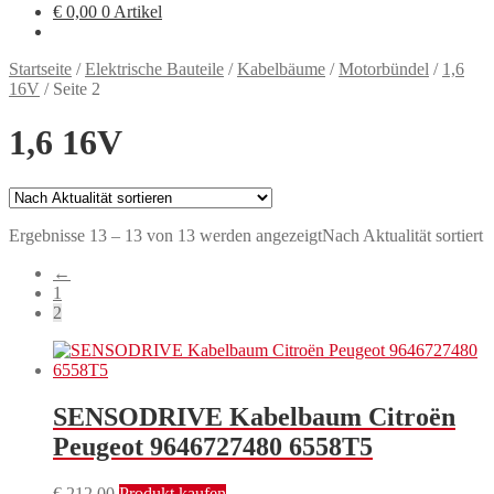
€
0,00
0 Artikel
Startseite
/
Elektrische Bauteile
/
Kabelbäume
/
Motorbündel
/
1,6
16V
/
Seite 2
1,6 16V
Ergebnisse 13 – 13 von 13 werden angezeigt
Nach Aktualität sortiert
←
1
2
SENSODRIVE Kabelbaum Citroën
Peugeot 9646727480 6558T5
€
212,00
Produkt kaufen