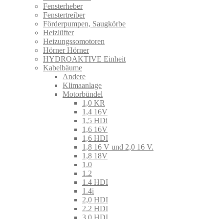
Fensterheber
Fenstertreiber
Förderpumpen, Saugkörbe
Heizlüfter
Heizungssomotoren
Hörner Hörner
HYDROAKTIVE Einheit
Kabelbäume
Andere
Klimaanlage
Motorbündel
1,0 KR
1,4 16V
1,5 HDi
1,6 16V
1,6 HDI
1,8 16 V und 2,0 16 V.
1,8 18V
1.0
1.2
1.4 HDI
1.4i
2,0 HDI
2.2 HDI
3,0 HDI