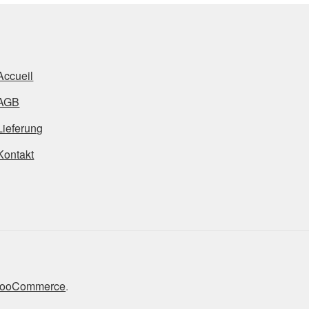
Accueil
AGB
Lieferung
Kontakt
t WooCommerce
.