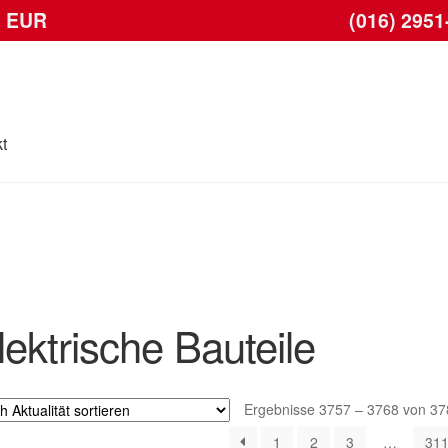
6 EUR
(016) 2951
t
se
Kontakt
Lieferung
Mein Konto
Warenkorb
lektrische Bauteile
Ergebnisse 3757 – 3768 von 37
1
2
3
…
31