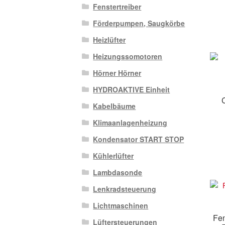
Fenstertreiber
Förderpumpen, Saugkörbe
Heizlüfter
Heizungssomotoren
Hörner Hörner
HYDROAKTIVE Einheit
Kabelbäume
Klimaanlagenheizung
Kondensator START STOP
Kühlerlüfter
Lambdasonde
Lenkradsteuerung
Lichtmaschinen
Fen
Lüftersteuerungen