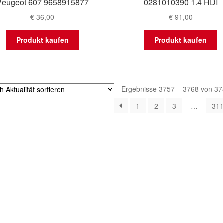
Peugeot 607 9658915877
0281010390 1.4 HDI
€
36,00
€
91,00
Produkt kaufen
Produkt kaufen
Ergebnisse 3757 – 3768 von 37
1
2
3
…
31