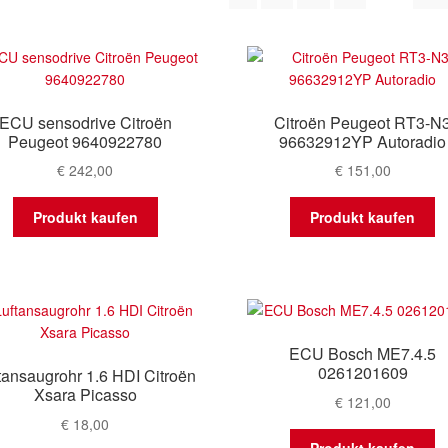
ECU sensodrive Citroën
Citroën Peugeot RT3-N
Peugeot 9640922780
96632912YP Autoradio
€
242,00
€
151,00
Produkt kaufen
Produkt kaufen
ECU Bosch ME7.4.5
0261201609
tansaugrohr 1.6 HDI Citroën
Xsara Picasso
€
121,00
€
18,00