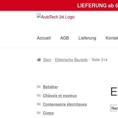
LIEFERUNG ab 
Zur
Zum
Navigation
Inhalt
springen
springen
Accueil
AGB
Lieferung
Kontak
Start
AGB
Datenschutz-Bestimmungen
Kas
Start
Elektrische Bauteile
Seite 314
E
Behälter
Châssis et essieux
Composants électriques
Corps