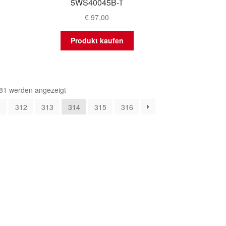
5WS40045B-T
€
97,00
Produkt kaufen
Nach
81 werden angezeigt
Aktualität
1
312
313
314
315
316
sortiert