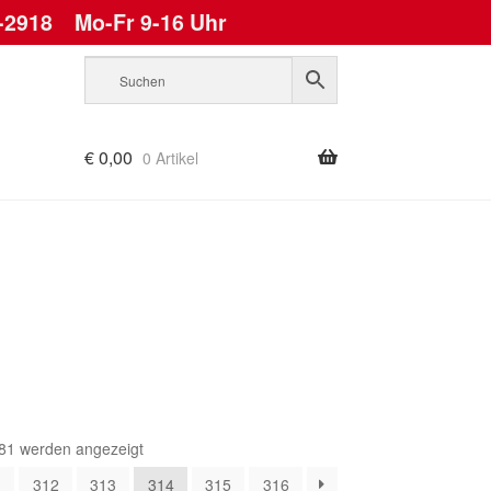
-2918
Mo-Fr 9-16 Uhr
€
0,00
0 Artikel
Nach
81 werden angezeigt
Aktualität
1
312
313
314
315
316