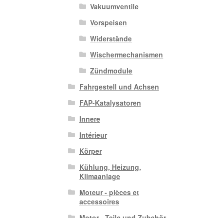
Vakuumventile
Vorspeisen
Widerstände
Wischermechanismen
Zündmodule
Fahrgestell und Achsen
FAP-Katalysatoren
Innere
Intérieur
Körper
Kühlung, Heizung,
Klimaanlage
Moteur - pièces et
accessoires
Motor - Teile und Zubehör