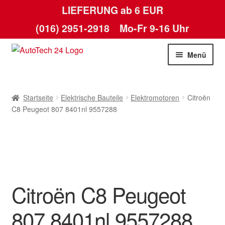
LIEFERUNG ab 6 EUR
(016) 2951-2918
Mo-Fr 9-16 Uhr
Zur
Zum
Menü
Navigation
Inhalt
springen
springen
Startseite
Startseite
Elektrische Bauteile
Elektromotoren
Citroën
AGB
C8 Peugeot 807 8401nl 9557288
Datenschutz-Bestimmungen
Kasse
Citroën C8 Peugeot
Kontakt
807 8401nl 9557288
Lieferung