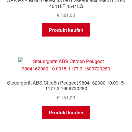
ABS ESP Bosch 9666093180 0265800884 9660107180
4541LF 4541LG
€
121,00
Produkt kaufen
Steuergerät ABS Citroën Peugeot 9804162080 10.0915-
1177.3 1609720280
€
151,00
Produkt kaufen