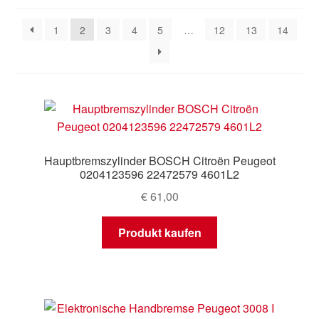
Aktualität
sortiert
Mein Konto
1
2
3
4
5
…
12
13
14
Warenkorb
Hauptbremszylinder BOSCH Citroën Peugeot
0204123596 22472579 4601L2
€
61,00
Produkt kaufen