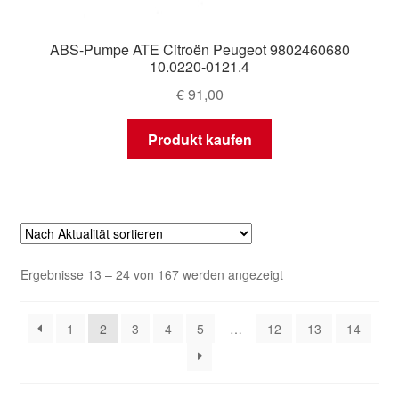
ABS-Pumpe ATE Citroën Peugeot 9802460680
10.0220-0121.4
€
91,00
Produkt kaufen
Nach
Ergebnisse 13 – 24 von 167 werden angezeigt
Aktualität
sortiert
1
2
3
4
5
…
12
13
14