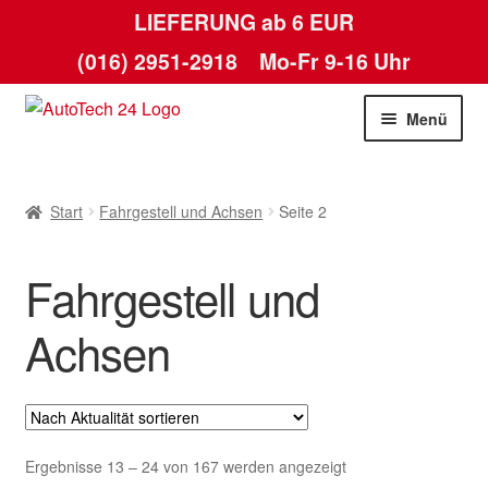
LIEFERUNG ab 6 EUR
(016) 2951-2918
Mo-Fr 9-16 Uhr
Zur
Zum
Menü
Navigation
Inhalt
springen
springen
Start
Start
Fahrgestell und Achsen
Seite 2
AGB
Fahrgestell und
Datenschutz-Bestimmungen
Achsen
Kasse
Kontakt
Lieferung
Nach
Ergebnisse 13 – 24 von 167 werden angezeigt