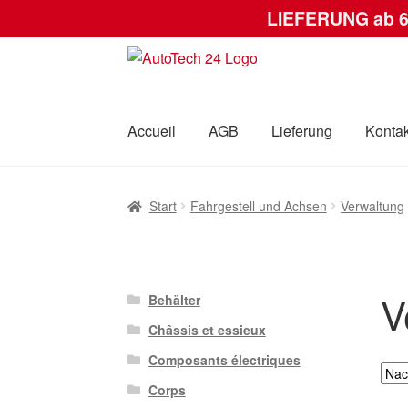
LIEFERUNG ab 
Zur
Zum
Navigation
Inhalt
springen
springen
Accueil
AGB
Lieferung
Kontak
Start
AGB
Datenschutz-Bestimmungen
Kas
Start
Fahrgestell und Achsen
Verwaltung
V
Behälter
Châssis et essieux
Composants électriques
Corps