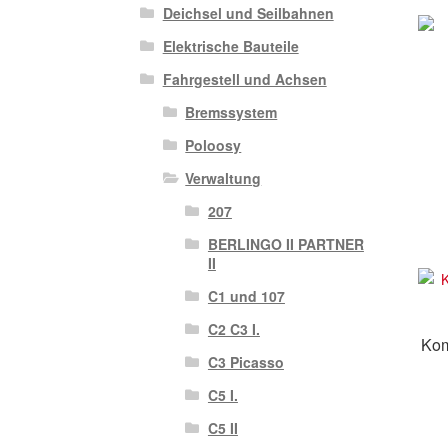
Deichsel und Seilbahnen
Elektrische Bauteile
Fahrgestell und Achsen
Bremssystem
Poloosy
Verwaltung
207
BERLINGO II PARTNER
II
C1 und 107
C2 C3 I.
Kom
C3 Picasso
C5 I.
C5 II