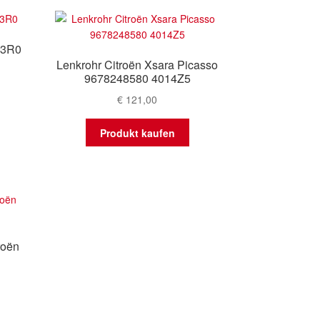
sortiert
23R0
Lenkrohr Citroën Xsara Picasso
9678248580 4014Z5
€
121,00
Produkt kaufen
roën