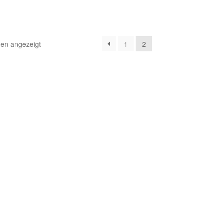
Nach
den angezeigt
1
2
Aktualität
sortiert