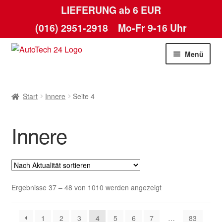
LIEFERUNG ab 6 EUR
(016) 2951-2918
Mo-Fr 9-16 Uhr
Zur
Zum
Menü
Navigation
Inhalt
springen
springen
Start
Start
Innere
Seite 4
AGB
Innere
Datenschutz-Bestimmungen
Kasse
Kontakt
Nach
Ergebnisse 37 – 48 von 1010 werden angezeigt
Aktualität
Lieferung
sortiert
1
2
3
4
5
6
7
…
83