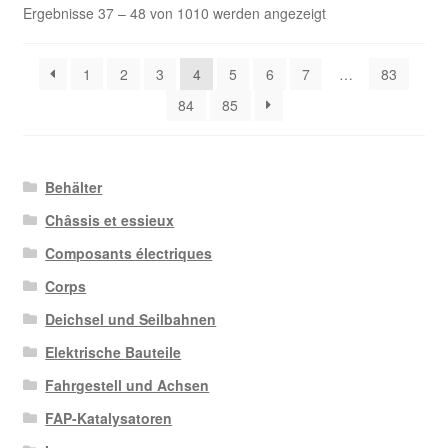
Nach
Ergebnisse 37 – 48 von 1010 werden angezeigt
Aktualität
sortiert
1
2
3
4
5
6
7
…
83
84
85
Behälter
Châssis et essieux
Composants électriques
Corps
Deichsel und Seilbahnen
Elektrische Bauteile
Fahrgestell und Achsen
FAP-Katalysatoren