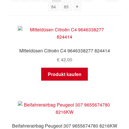
84
85
Mein Konto
Warenkorb
Mitteldüsen Citroën C4 9646338277 824414
€
42,00
Produkt kaufen
Beifahrerairbag Peugeot 307 9655674780 8216KW