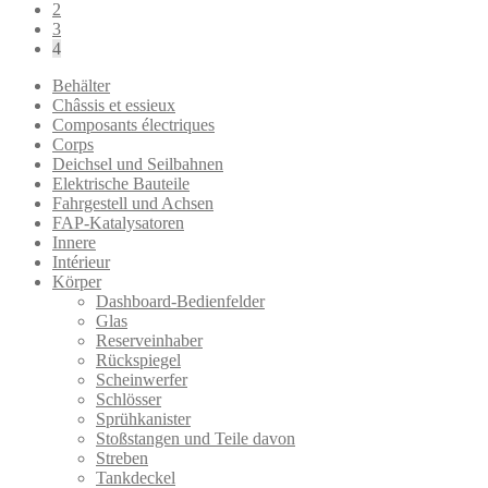
2
3
4
Behälter
Châssis et essieux
Composants électriques
Corps
Deichsel und Seilbahnen
Elektrische Bauteile
Fahrgestell und Achsen
FAP-Katalysatoren
Innere
Intérieur
Körper
Dashboard-Bedienfelder
Glas
Reserveinhaber
Rückspiegel
Scheinwerfer
Schlösser
Sprühkanister
Stoßstangen und Teile davon
Streben
Tankdeckel