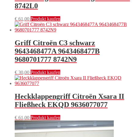
8742L0
€
61,00
Produkt kaufen
Griff Citroën C3 schwarz
9643468477A 9643468477B
9680701777 8742N9
€
30,00
Produkt kaufen
Heckklappengriff Citroën Xsara II
Fließheck EKQD 9636077077
€
61,00
Produkt kaufen