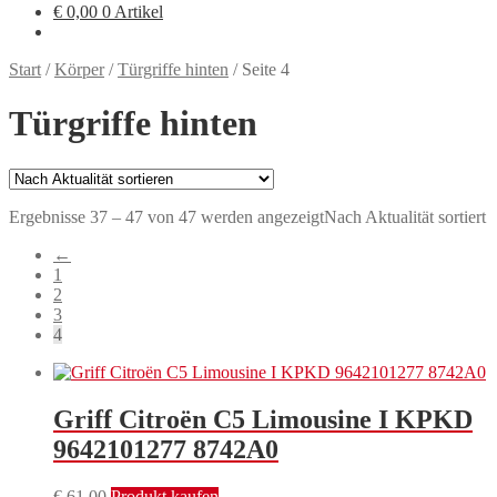
€
0,00
0 Artikel
Start
/
Körper
/
Türgriffe hinten
/
Seite 4
Türgriffe hinten
Ergebnisse 37 – 47 von 47 werden angezeigt
Nach Aktualität sortiert
←
1
2
3
4
Griff Citroën C5 Limousine I KPKD
9642101277 8742A0
€
61,00
Produkt kaufen