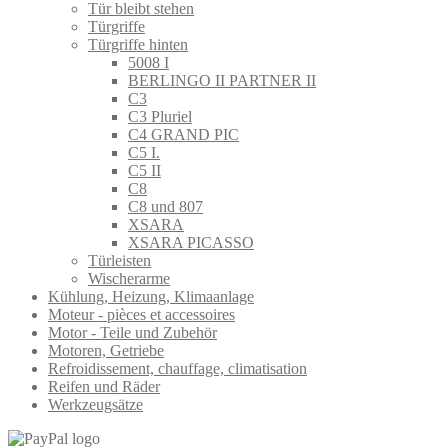
Tür bleibt stehen
Türgriffe
Türgriffe hinten
5008 I
BERLINGO II PARTNER II
C3
C3 Pluriel
C4 GRAND PIC
C5 I.
C5 II
C8
C8 und 807
XSARA
XSARA PICASSO
Türleisten
Wischerarme
Kühlung, Heizung, Klimaanlage
Moteur - pièces et accessoires
Motor - Teile und Zubehör
Motoren, Getriebe
Refroidissement, chauffage, climatisation
Reifen und Räder
Werkzeugsätze