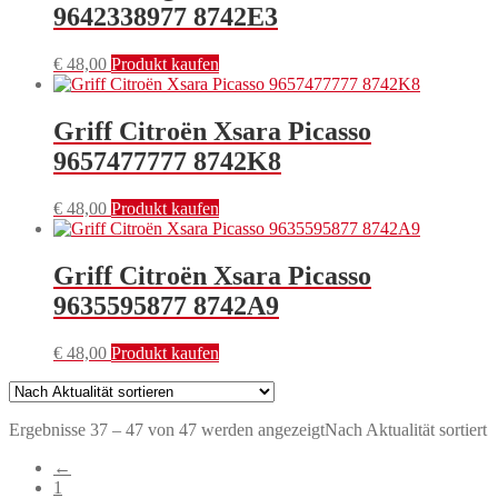
9642338977 8742E3
€
48,00
Produkt kaufen
Griff Citroën Xsara Picasso
9657477777 8742K8
€
48,00
Produkt kaufen
Griff Citroën Xsara Picasso
9635595877 8742A9
€
48,00
Produkt kaufen
Ergebnisse 37 – 47 von 47 werden angezeigt
Nach Aktualität sortiert
←
1