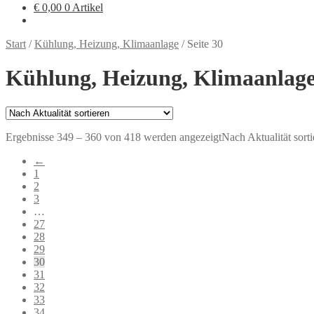
€
0,00
0 Artikel
Start
/
Kühlung, Heizung, Klimaanlage
/
Seite 30
Kühlung, Heizung, Klimaanlag
Ergebnisse 349 – 360 von 418 werden angezeigt
Nach Aktualität sorti
←
1
2
3
…
27
28
29
30
31
32
33
34