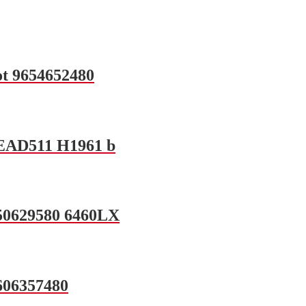
ot 9654652480
 EAD511 H1961 b
650629580 6460LX
606357480