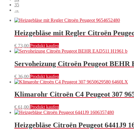
35
→
Heizgebläse mit Regler Citroën Peuge
€
73,00
Produkt kaufen
Servoheizung Citroën Peugeot BEHR
€
36,00
Produkt kaufen
Klimarohr Citroën C4 Peugeot 307 9
€
61,00
Produkt kaufen
Heizgebläse Citroën Peugeot 6441J9 1