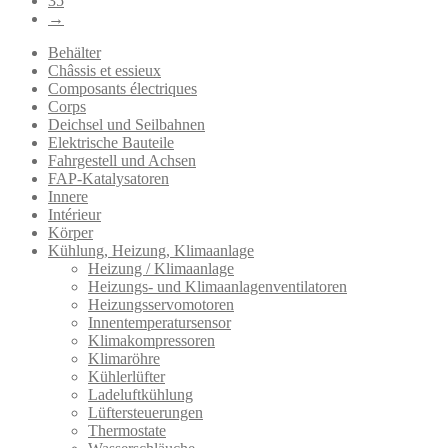
35
→
Behälter
Châssis et essieux
Composants électriques
Corps
Deichsel und Seilbahnen
Elektrische Bauteile
Fahrgestell und Achsen
FAP-Katalysatoren
Innere
Intérieur
Körper
Kühlung, Heizung, Klimaanlage
Heizung / Klimaanlage
Heizungs- und Klimaanlagenventilatoren
Heizungsservomotoren
Innentemperatursensor
Klimakompressoren
Klimaröhre
Kühlerlüfter
Ladeluftkühlung
Lüftersteuerungen
Thermostate