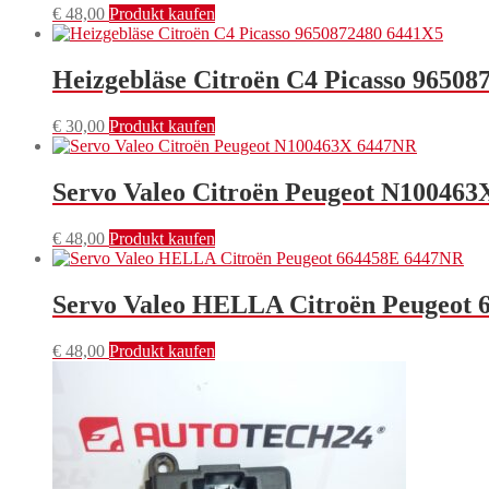
€
48,00
Produkt kaufen
Heizgebläse Citroën C4 Picasso 96508
€
30,00
Produkt kaufen
Servo Valeo Citroën Peugeot N10046
€
48,00
Produkt kaufen
Servo Valeo HELLA Citroën Peugeot
€
48,00
Produkt kaufen