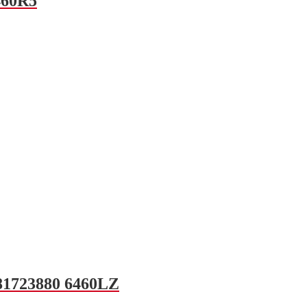
460R5
681723880 6460LZ