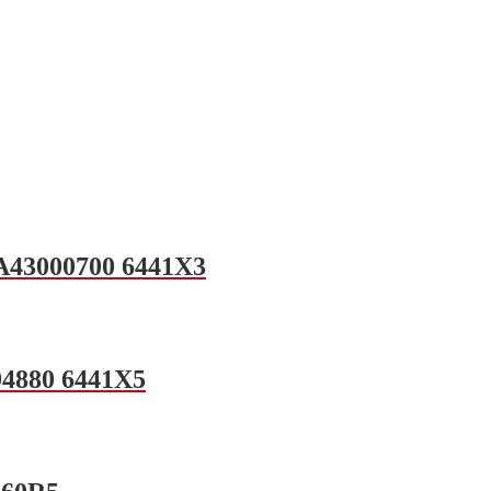
 A43000700 6441X3
94880 6441X5