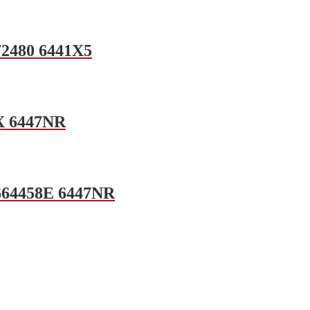
72480 6441X5
3X 6447NR
 664458E 6447NR