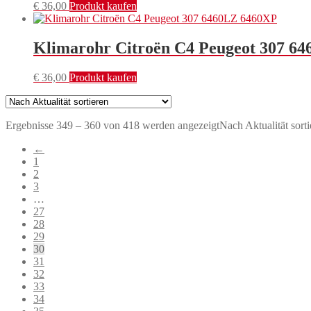
€
36,00
Produkt kaufen
Klimarohr Citroën C4 Peugeot 307 6
€
36,00
Produkt kaufen
Ergebnisse 349 – 360 von 418 werden angezeigt
Nach Aktualität sorti
←
1
2
3
…
27
28
29
30
31
32
33
34