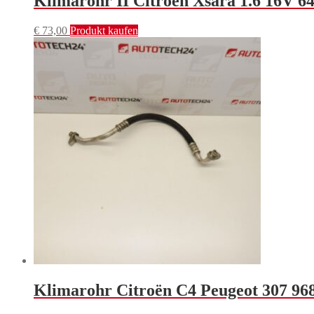
Klimarohr II Citroën Xsara 1.6 16V 6
€
73,00
Produkt kaufen
Klimarohr Citroën C4 Peugeot 307 9