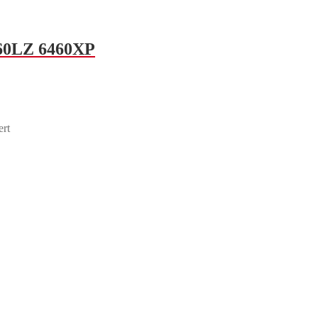
460LZ 6460XP
ert