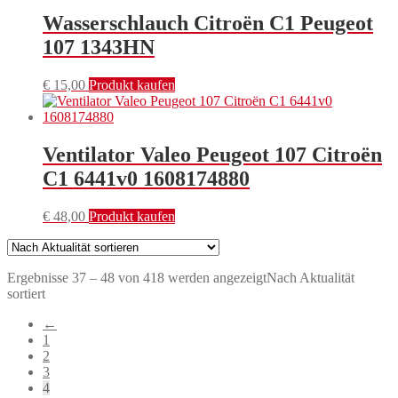
Wasserschlauch Citroën C1 Peugeot
107 1343HN
€
15,00
Produkt kaufen
Ventilator Valeo Peugeot 107 Citroën
C1 6441v0 1608174880
€
48,00
Produkt kaufen
Ergebnisse 37 – 48 von 418 werden angezeigt
Nach Aktualität
sortiert
←
1
2
3
4