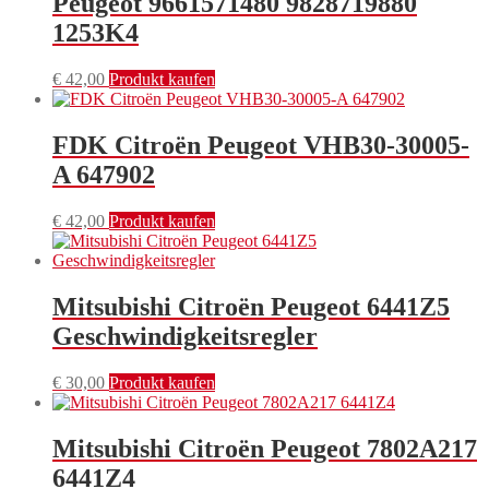
Peugeot 9661571480 9828719880
1253K4
€
42,00
Produkt kaufen
FDK Citroën Peugeot VHB30-30005-
A 647902
€
42,00
Produkt kaufen
Mitsubishi Citroën Peugeot 6441Z5
Geschwindigkeitsregler
€
30,00
Produkt kaufen
Mitsubishi Citroën Peugeot 7802A217
6441Z4