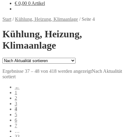
€
0,00
0 Artikel
Start
/
Kühlung, Heizung, Klimaanlage
/
Seite 4
Kühlung, Heizung,
Klimaanlage
Ergebnisse 37 – 48 von 418 werden angezeigt
Nach Aktualität
sortiert
←
1
2
3
4
5
6
7
…
33