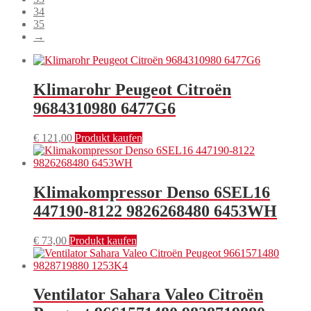
34
35
→
Klimarohr Peugeot Citroën
9684310980 6477G6
€
121,00
Produkt kaufen
Klimakompressor Denso 6SEL16
447190-8122 9826268480 6453WH
€
73,00
Produkt kaufen
Ventilator Sahara Valeo Citroën