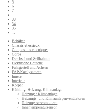
5
6
7
…
33
34
35
→
Behälter
Châssis et essieux
Composants électriques
Corps
Deichsel und Seilbahnen
Elektrische Bauteile
Fahrgestell und Achsen
FAP-Katalysatoren
Innere
Intérieur
Körper
Kühlung, Heizung, Klimaanlage
Heizung / Klimaanlage
Heizungs- und Klimaanlagenventilatoren
Heizungsservomotoren
Innentemperatursensor