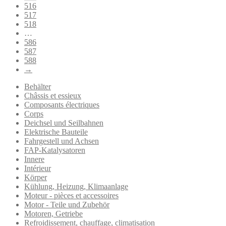
516
517
518
…
586
587
588
→
Behälter
Châssis et essieux
Composants électriques
Corps
Deichsel und Seilbahnen
Elektrische Bauteile
Fahrgestell und Achsen
FAP-Katalysatoren
Innere
Intérieur
Körper
Kühlung, Heizung, Klimaanlage
Moteur - pièces et accessoires
Motor - Teile und Zubehör
Motoren, Getriebe
Refroidissement, chauffage, climatisation