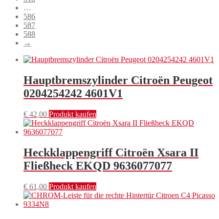
…
586
587
588
→
Hauptbremszylinder Citroën Peugeot
0204254242 4601V1
€
42,00
Produkt kaufen
Heckklappengriff Citroën Xsara II
Fließheck EKQD 9636077077
€
61,00
Produkt kaufen