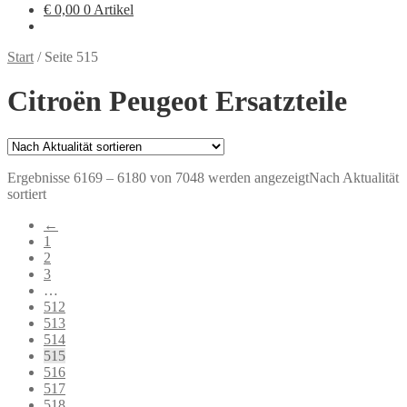
€
0,00
0 Artikel
Start
/
Seite 515
Citroën Peugeot Ersatzteile
Ergebnisse 6169 – 6180 von 7048 werden angezeigt
Nach Aktualität
sortiert
←
1
2
3
…
512
513
514
515
516
517
518