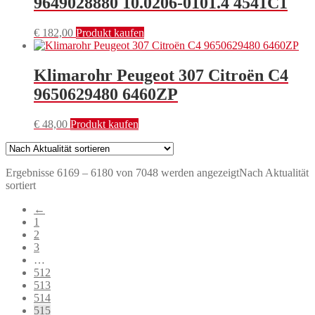
9649028880 10.0206-0101.4 4541C1
€
182,00
Produkt kaufen
Klimarohr Peugeot 307 Citroën C4
9650629480 6460ZP
€
48,00
Produkt kaufen
Ergebnisse 6169 – 6180 von 7048 werden angezeigt
Nach Aktualität
sortiert
←
1
2
3
…
512
513
514
515