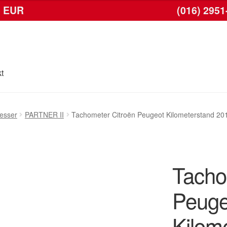
6 EUR
(016) 2951
t
Kasse
Kontakt
Lieferung
Mein Konto
Warenkorb
esser
PARTNER II
Tachometer Citroën Peugeot Kilometerstand 
Tacho
Peuge
Kilom