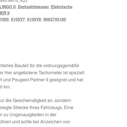
445-AH10_K22
INGO II
,
Drehzahlmesser
,
Elektrische
ER II
1000
,
6105V7
,
6105V8
,
9662745180
ntielles Bauteil für die ordnungsgemäße
er hier angebotene Tachometer ist speziell
HDI und Peugeot Partner II geeignet und hat
00 km.
nur die Geschwindigkeit an, sondern
legte Strecke Ihres Fahrzeugs. Eine
nn zu Ungenauigkeiten in der
hren und sollte bei Anzeichen von