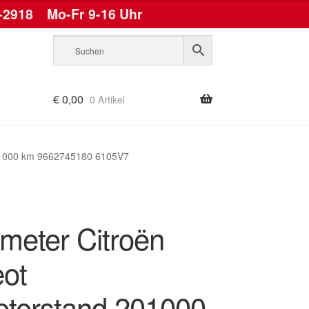
-2918
Mo-Fr 9-16 Uhr
€
0,00
0 Artikel
201000 km 9662745180 6105V7
meter Citroën
ot
eterstand 201000