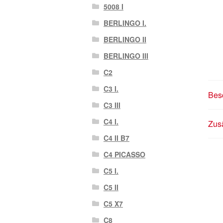
5008 I
BERLINGO I.
BERLINGO II
BERLINGO III
C2
C3 I.
Bes
C3 III
C4 I.
Zusä
C4 II B7
C4 PICASSO
C5 I.
C5 II
C5 X7
C8