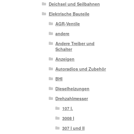
Deichsel und Seilbahnen
Elektrische Bauteile
AGR-Ventile
andere
Andere Treiber und
Schalter
Anzeigen
Autoradios und Zubehör
BHI
Dieselheizungen
Drehzahlmesser
107 I.
3008 I
307 I und II