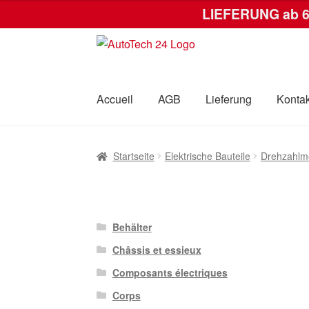
LIEFERUNG ab 
Zur
Zum
Navigation
Inhalt
springen
springen
Accueil
AGB
Lieferung
Kontak
Startseite
AGB
Datenschutz-Bestimmungen
Startseite
Elektrische Bauteile
Drehzahlm
Behälter
Châssis et essieux
Composants électriques
Corps