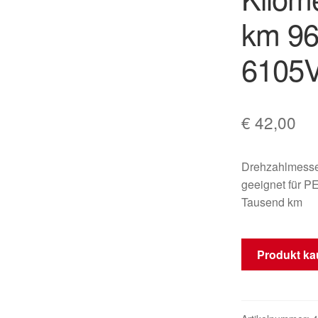
km 9
6105
€
42,00
Drehzahlmess
geeignet für 
Tausend km
Produkt ka