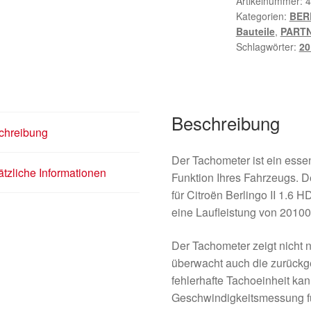
Artikelnummer:
4
Kategorien:
BERL
Bauteile
,
PARTN
Schlagwörter:
20
Beschreibung
chreibung
Der Tachometer ist ein esse
tzliche Informationen
Funktion Ihres Fahrzeugs. D
für Citroën Berlingo II 1.6 
eine Laufleistung von 2010
Der Tachometer zeigt nicht 
überwacht auch die zurückge
fehlerhafte Tachoeinheit ka
Geschwindigkeitsmessung fü