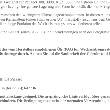
. Geeignet für Peugeot 308, 3008, RCZ, 5008 und Citroën C4 und C4 Pi
 gleichzeitig eine genaue Lagerung und Form beibehält, die dem Fertigu
tung zwischen den wichtigsten Klimaanlagenkomponenten. In diesen Auto
on Kältemittern (öliger Film, grüner UV -Farbstoff), zischt aus dem 
die richtige Funktion des Wechselstromsystems wiederherzustellen.
nd 647736 (auch 6477.36) und Form/Endungen nach der Fotografie zu
des vom Herstellers empfohlenen Öls (PAG für Wechselstromsyste
ittelmenge durch. Achten Sie auf die Sauberkeit der Gelenke und 
II, C4 Picasso
36 (64 77 36); 647736
ltemittelleckage geeignet. Die ursprüngliche Linie verfügt über g
hindern. Die Bedingung entspricht der normalen Verwendung, ohn