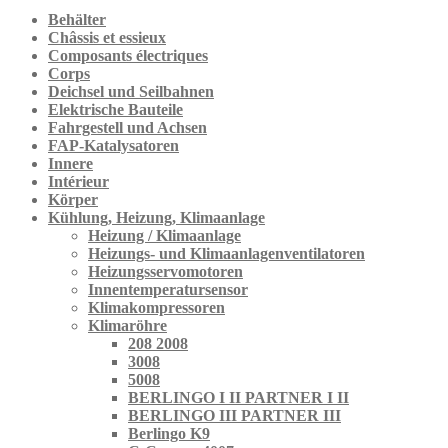
Behälter
Châssis et essieux
Composants électriques
Corps
Deichsel und Seilbahnen
Elektrische Bauteile
Fahrgestell und Achsen
FAP-Katalysatoren
Innere
Intérieur
Körper
Kühlung, Heizung, Klimaanlage
Heizung / Klimaanlage
Heizungs- und Klimaanlagenventilatoren
Heizungsservomotoren
Innentemperatursensor
Klimakompressoren
Klimaröhre
208 2008
3008
5008
BERLINGO I II PARTNER I II
BERLINGO III PARTNER III
Berlingo K9