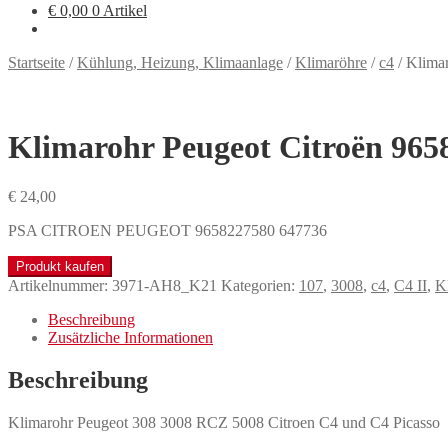
€
0,00
0 Artikel
Startseite
/
Kühlung, Heizung, Klimaanlage
/
Klimaröhre
/
c4
/
Klima
Klimarohr Peugeot Citroën 965
€
24,00
PSA CITROEN PEUGEOT 9658227580 647736
Produkt kaufen
Artikelnummer:
3971-AH8_K21
Kategorien:
107
,
3008
,
c4
,
C4 II
,
K
Beschreibung
Zusätzliche Informationen
Beschreibung
Klimarohr Peugeot 308 3008 RCZ 5008 Citroen C4 und C4 Picasso