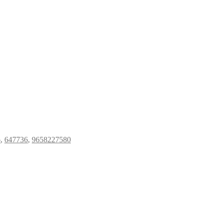
6
,
647736
,
9658227580