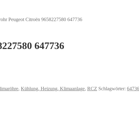
rohr Peugeot Citroën 9658227580 647736
8227580 647736
limaröhre
,
Kühlung, Heizung, Klimaanlage
,
RCZ
Schlagwörter:
6473