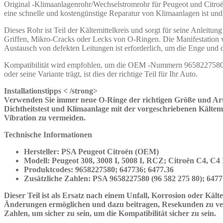
Original -Klimaanlagenrohr/Wechselstromrohr für Peugeot und Citroën
eine schnelle und kostengünstige Reparatur von Klimaanlagen ist und
Dieses Rohr ist Teil der Kältemittelkreis und sorgt für seine Anlei
Griffen, Mikro-Cracks oder Lecks von O-Ringen. Die Manifestation v
Austausch von defekten Leitungen ist erforderlich, um die Enge und 
Kompatibilität wird empfohlen, um die OEM -Nummern 9658227580 u
oder seine Variante trägt, ist dies der richtige Teil für Ihr Auto.
Installationstipps < /strong>
Verwenden Sie immer neue O-Ringe der richtigen Größe und Art 
Dichtheitstest und Klimaanlage mit der vorgeschriebenen Kältem
Vibration zu vermeiden.
Technische Informationen
Hersteller:
PSA Peugeot Citroën (OEM)
Modell:
Peugeot 308, 3008 I, 5008 I, RCZ; Citroën C4, C4 
Produktcodes:
9658227580; 647736; 6477.36
Zusätzliche Zahlen:
PSA 9658227580 (96 582 275 80); 6477 
Dieser Teil ist als Ersatz nach einem Unfall, Korrosion oder Kä
Änderungen ermöglichen und dazu beitragen, Resekunden zu ver
Zahlen, um sicher zu sein, um die Kompatibilität sicher zu sein.