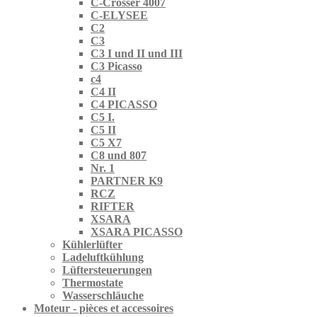
C-Crosser 4007
C-ELYSEE
C2
C3
C3 I und II und III
C3 Picasso
c4
C4 II
C4 PICASSO
C5 I.
C5 II
C5 X7
C8 und 807
Nr. 1
PARTNER K9
RCZ
RIFTER
XSARA
XSARA PICASSO
Kühlerlüfter
Ladeluftkühlung
Lüftersteuerungen
Thermostate
Wasserschläuche
Moteur - pièces et accessoires