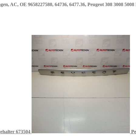
agen, AC, OE 9658227580, 64736, 6477.36, Peugeot 308 3008 5008
ehalter 673504
P