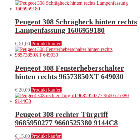
Peugeot 308 Schrägheck hinten rechts
Lampenfassung 1606959180
€
61,00
Produkt kaufen
Peugeot 308 Fensterheberschalter
hinten rechts 96573850XT 649030
€
20,00
Produkt kaufen
Peugeot 308 rechter Türgriff
9685950277 9660525380 9144C8
€
15,00
Produkt kaufen