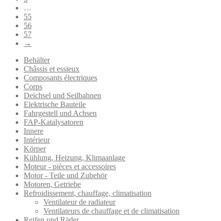
…
55
56
57
→
Behälter
Châssis et essieux
Composants électriques
Corps
Deichsel und Seilbahnen
Elektrische Bauteile
Fahrgestell und Achsen
FAP-Katalysatoren
Innere
Intérieur
Körper
Kühlung, Heizung, Klimaanlage
Moteur - pièces et accessoires
Motor - Teile und Zubehör
Motoren, Getriebe
Refroidissement, chauffage, climatisation
Ventilateur de radiateur
Ventilateurs de chauffage et de climatisation
Reifen und Räder