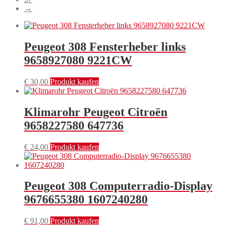
→
Peugeot 308 Fensterheber links
9658927080 9221CW
€
30,00
Produkt kaufen
Klimarohr Peugeot Citroën
9658227580 647736
€
24,00
Produkt kaufen
Peugeot 308 Computerradio-Display
9676655380 1607240280
€
91,00
Produkt kaufen