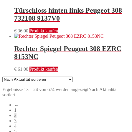
Türschloss hinten links Peugeot 308
732108 9137V0
€
36,00
Produkt kaufen
Rechter Spiegel Peugeot 308 EZRC
8153NC
€
61,00
Produkt kaufen
Ergebnisse 13 – 24 von 674 werden angezeigt
Nach Aktualität
sortiert
←
1
2
3
4
5