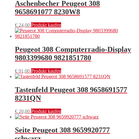
Aschenbecher Peugeot 308
9658691077 8230W8
€
24,00
Produkt kaufen
Peugeot 308 Computerradio-Display
9803399680 9821851780
€
91,00
Produkt kaufen
Tastenfeld Peugeot 308 9658691577
8231QN
€
20,00
Produkt kaufen
Seite Peugeot 308 9659920777
schwarz