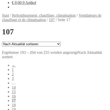
€
0,00
0 Artikel
Start
/
Refroidissement, chauffage, climatisation
/
Ventilateurs de
chauffage et de climatisation
/
107
/
Seite 17
107
Ergebnisse 193 – 204 von 255 werden angezeigt
Nach Aktualität
sortiert
←
1
2
3
…
14
15
16
17
18
19