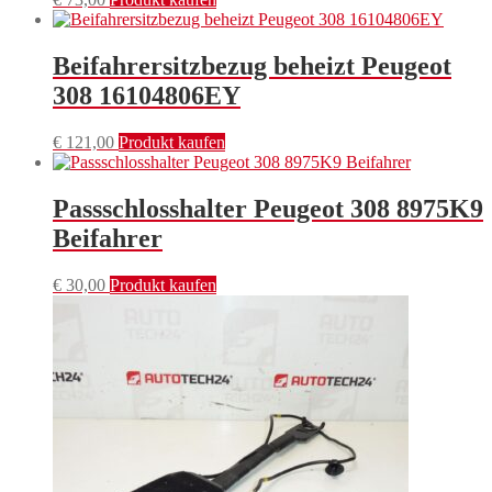
Beifahrersitzbezug beheizt Peugeot
308 16104806EY
€
121,00
Produkt kaufen
Passschlosshalter Peugeot 308 8975K9
Beifahrer
€
30,00
Produkt kaufen