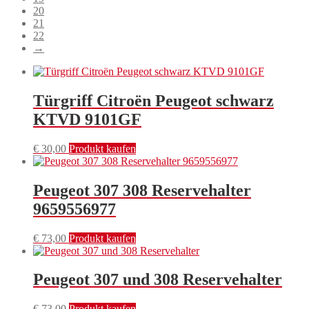
20
21
22
→
Türgriff Citroën Peugeot schwarz
KTVD 9101GF
€
30,00
Produkt kaufen
Peugeot 307 308 Reservehalter
9659556977
€
73,00
Produkt kaufen
Peugeot 307 und 308 Reservehalter
€
73,00
Produkt kaufen