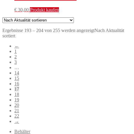
€
30,00
Produkt kaufen
Ergebnisse 193 – 204 von 255 werden angezeigt
Nach Aktualität
sortiert
←
1
2
3
…
14
15
16
17
18
19
20
21
22
→
Behälter