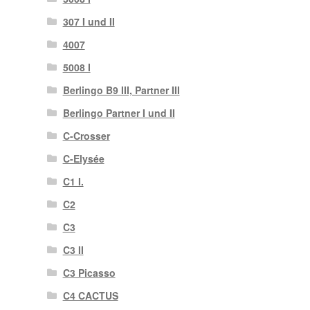
307 I und II
4007
5008 I
Berlingo B9 III, Partner III
Berlingo Partner I und II
C-Crosser
C-Elysée
C1 I.
C2
C3
C3 II
C3 Picasso
C4 CACTUS