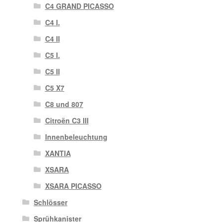
C4 GRAND PICASSO
C4 I.
C4 II
C5 I.
C5 II
C5 X7
C8 und 807
Citroën C3 III
Innenbeleuchtung
XANTIA
XSARA
XSARA PICASSO
Schlösser
Sprühkanister