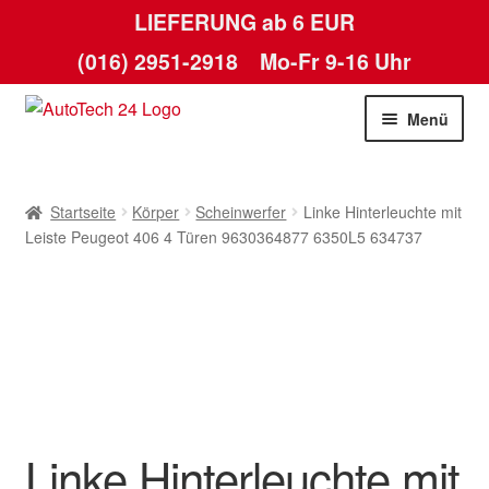
LIEFERUNG ab 6 EUR
(016) 2951-2918
Mo-Fr 9-16 Uhr
Zur
Zum
Menü
Navigation
Inhalt
springen
springen
Startseite
Startseite
Körper
Scheinwerfer
Linke Hinterleuchte mit
AGB
Leiste Peugeot 406 4 Türen 9630364877 6350L5 634737
Datenschutz-Bestimmungen
Kasse
Kontakt
Linke Hinterleuchte mit
Lieferung