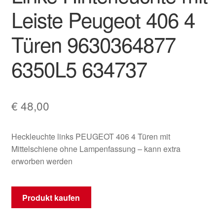
Leiste Peugeot 406 4
Mein Konto
Türen 9630364877
Warenkorb
6350L5 634737
€
48,00
Heckleuchte links PEUGEOT 406 4 Türen mit
Mittelschiene ohne Lampenfassung – kann extra
erworben werden
Produkt kaufen