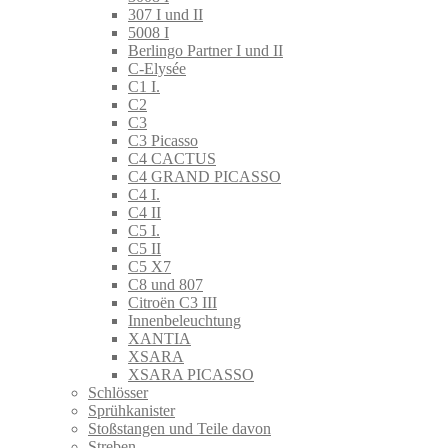
307 I und II
5008 I
Berlingo Partner I und II
C-Elysée
C1 I.
C2
C3
C3 Picasso
C4 CACTUS
C4 GRAND PICASSO
C4 I.
C4 II
C5 I.
C5 II
C5 X7
C8 und 807
Citroën C3 III
Innenbeleuchtung
XANTIA
XSARA
XSARA PICASSO
Schlösser
Sprühkanister
Stoßstangen und Teile davon
Streben