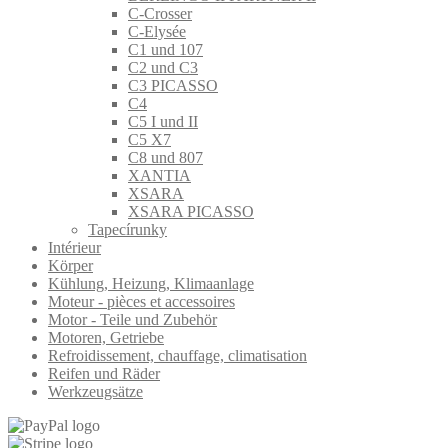
C-Crosser
C-Elysée
C1 und 107
C2 und C3
C3 PICASSO
C4
C5 I und II
C5 X7
C8 und 807
XANTIA
XSARA
XSARA PICASSO
Tapecírunky
Intérieur
Körper
Kühlung, Heizung, Klimaanlage
Moteur - pièces et accessoires
Motor - Teile und Zubehör
Motoren, Getriebe
Refroidissement, chauffage, climatisation
Reifen und Räder
Werkzeugsätze