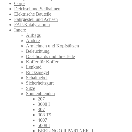
Corps
Deichsel und Seilbahnen
Elektrische Bauteile
Fahrgestell und Achsen
FAP-Katalysatoren
Innere
Airbags
Andere
Armlehnen und Kopfstützen
Beleuchtung
Dashboards und ihre Teile
Koffer für Koffer
Lenkrad
Rückspiegel
Schalthebel
Sicherheitsgurt
Sitze
Sonnenblenden
207
3008 I
307
308 T9
4007
5008 I
BERLINGO II PARTNER II