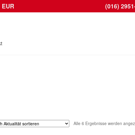
6 EUR
(016) 2951
t
se
Kontakt
Lieferung
Mein Konto
Warenkorb
Alle 6 Ergebnisse werden angez