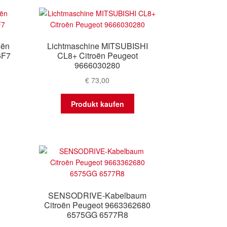
sortiert
oën
Lichtmaschine MITSUBISHI
6F7
CL8+ Citroën Peugeot
9666030280
€
73,00
Produkt kaufen
SENSODRIVE-Kabelbaum
Citroën Peugeot 9663362680
6575GG 6577R8