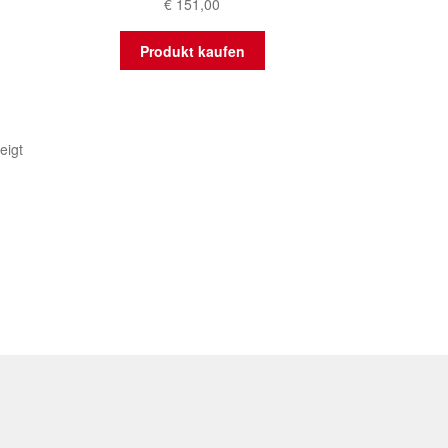
€
151,00
Produkt kaufen
Nach
eigt
Aktualität
sortiert