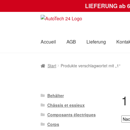
LIEFERUNG ab 
Zur
Zum
Navigation
Inhalt
springen
springen
Accueil
AGB
Lieferung
Kontak
Start
AGB
Datenschutz-Bestimmungen
Kas
Start
Produkte verschlagwortet mit „1“
1
Behälter
Châssis et essieux
Composants électriques
Corps