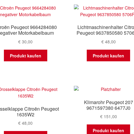
troën Peugeot 9664284080
Lichtmaschinenhalter Citr
egativer Motorkabelbaum
Peugeot 9637850580 570
€
30,00
€
48,00
Produkt kaufen
Produkt kaufen
Klimarohr Peugeot 207
9671597380 6477J0
sselklappe Citroën Peugeot
1635W2
€
151,00
€
48,00
Produkt kaufen