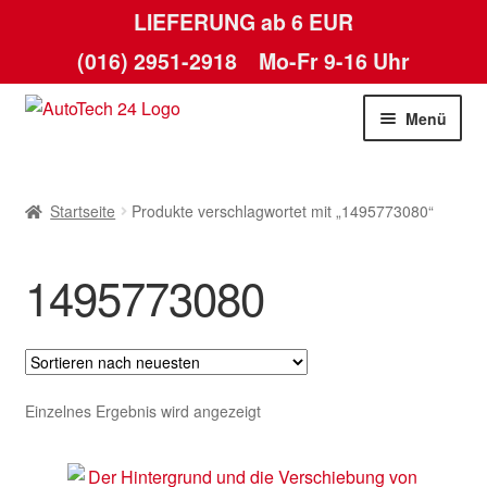
LIEFERUNG ab 6 EUR
(016) 2951-2918
Mo-Fr 9-16 Uhr
Zur
Zum
Menü
Navigation
Inhalt
springen
springen
Startseite
Startseite
Produkte verschlagwortet mit „1495773080“
AGB
1495773080
Datenschutz-Bestimmungen
Kasse
Kontakt
Einzelnes Ergebnis wird angezeigt
Lieferung