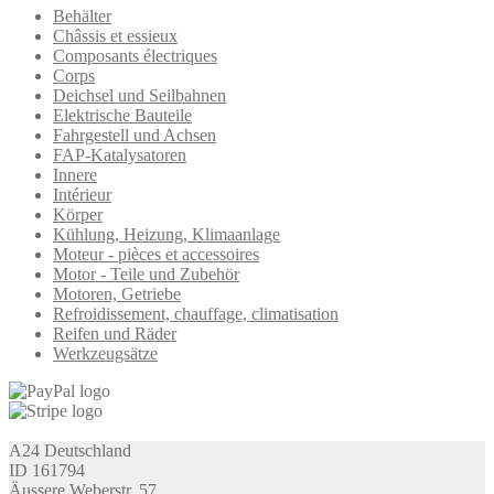
Behälter
Châssis et essieux
Composants électriques
Corps
Deichsel und Seilbahnen
Elektrische Bauteile
Fahrgestell und Achsen
FAP-Katalysatoren
Innere
Intérieur
Körper
Kühlung, Heizung, Klimaanlage
Moteur - pièces et accessoires
Motor - Teile und Zubehör
Motoren, Getriebe
Refroidissement, chauffage, climatisation
Reifen und Räder
Werkzeugsätze
A24 Deutschland
ID 161794
Äussere Weberstr. 57