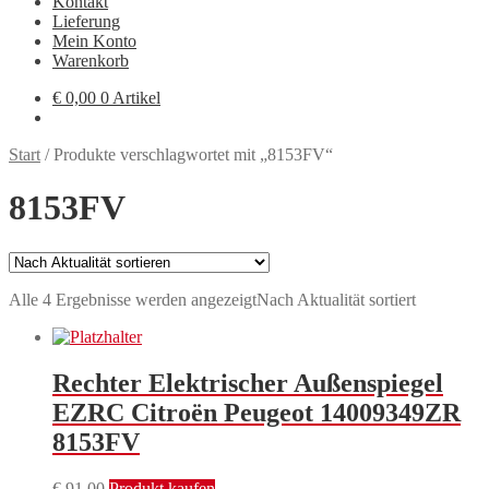
Kontakt
Lieferung
Mein Konto
Warenkorb
€
0,00
0 Artikel
Start
/
Produkte verschlagwortet mit „8153FV“
8153FV
Alle 4 Ergebnisse werden angezeigt
Nach Aktualität sortiert
Rechter Elektrischer Außenspiegel
EZRC Citroën Peugeot 14009349ZR
8153FV
€
91,00
Produkt kaufen