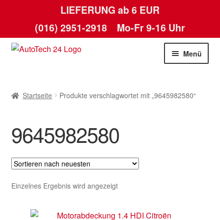
LIEFERUNG ab 6 EUR
(016) 2951-2918
Mo-Fr 9-16 Uhr
Zur
Zum
Menü
Navigation
Inhalt
springen
springen
Startseite
Startseite
Produkte verschlagwortet mit „9645982580“
AGB
9645982580
Datenschutz-Bestimmungen
Kasse
Kontakt
Einzelnes Ergebnis wird angezeigt
Lieferung