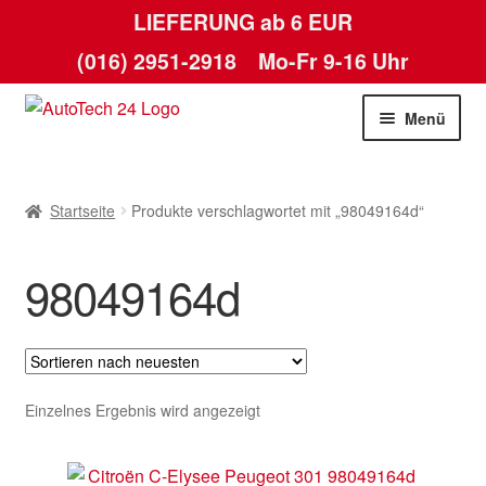
LIEFERUNG ab 6 EUR
(016) 2951-2918
Mo-Fr 9-16 Uhr
Zur
Zum
Menü
Navigation
Inhalt
springen
springen
Startseite
Startseite
Produkte verschlagwortet mit „98049164d“
AGB
98049164d
Datenschutz-Bestimmungen
Kasse
Kontakt
Einzelnes Ergebnis wird angezeigt
Lieferung