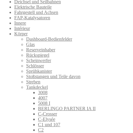
Deichsel und Seilbahnen
Elektrische Bauteile
Fahrgestell und Achsen
FAP-Katalysatoren
Innere
Intérieur
Körper
Dashboard-Bedienfelder
Glas
Reserveinhaber
Rückspiegel
Scheinwerfer
Schlösser
Sprühkanister
Stoßstangen und Teile davon
Streben
Tankdeckel
3008
4007
5008 I
BERLINGO PARTNER IA II
C-Crosser
C-Elysée
C1 und 107
C2