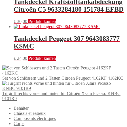
Tankdeckel Kraftstofftankabdeckung
Citroën C5 9633284180 151784 EFBD
€
30,00
Produkt kaufen
Tankdeckel Peugeot 307 9643083777
KSMC
€
24,00
Produkt kaufen
Set von Schlössern und 2 Tasten Citroën Peugeot 4162KF 4162KC
Türgriff rechts vorne und hinten für Citroën Xsara Picasso KNBC
9101R9
Behälter
Châssis et essieux
Composants électriques
Corps