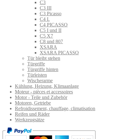
C3
C3 III
C3 Picasso
C4 I.
C4 PICASSO
C5 I und II
C5 X7
C8 und 807
XSARA
XSARA PICASSO
Tür bleibt stehen
Türgriffe
Türgriffe hinten
Türleisten
Wischerarme
Kühlung, Heizung, Klimaanlage
Moteur - pièces et accessoires
Motor - Teile und Zubehör
Motoren, Getriebe
Refroidissement, chauffage, climatisation
Reifen und Räder
Werkzeugsätze