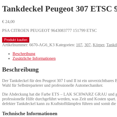
Tankdeckel Peugeot 307 ETSC 
€
24,00
PSA CITROEN PEUGEOT 9643083777 151799 ETSC
Produkt kaufen
Artikelnummer:
6670-AG6_K3
Kategorien:
107
,
307
,
Körper
,
Tankd
Beschreibung
Zusätzliche Informationen
Beschreibung
Der Tankdeckel für den Peugeot 307 I und II ist ein unverzichtbares 
Wahl für Selbstreparierer und professionelle Automechaniker.
Die Abdeckung hat die Farbe ETS – LAK SCHWARZ GRAU und gewährle
professionelle Hilfe durchgeführt werden, was Zeit und Kosten spart
defekter Tankdeckel kann zu Kraftstoffdämpfen führen und somit die
Technische Informationen