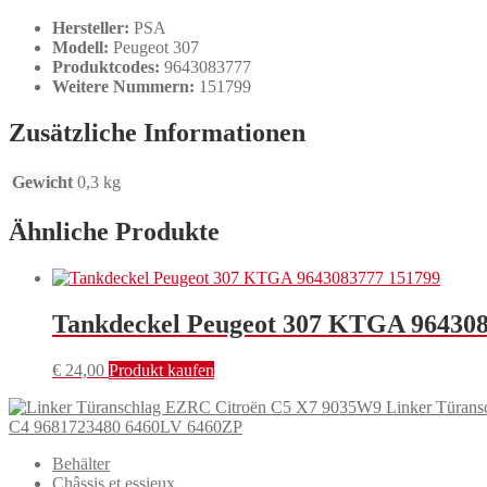
Hersteller:
PSA
Modell:
Peugeot 307
Produktcodes:
9643083777
Weitere Nummern:
151799
Zusätzliche Informationen
Gewicht
0,3 kg
Ähnliche Produkte
Tankdeckel Peugeot 307 KTGA 964308
€
24,00
Produkt kaufen
Linker Türan
C4 9681723480 6460LV 6460ZP
Behälter
Châssis et essieux