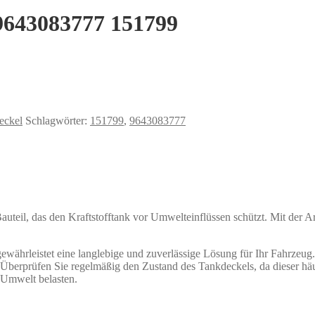
9643083777 151799
eckel
Schlagwörter:
151799
,
9643083777
Bauteil, das den Kraftstofftank vor Umwelteinflüssen schützt. Mit der
istet eine langlebige und zuverlässige Lösung für Ihr Fahrzeug. D
. Überprüfen Sie regelmäßig den Zustand des Tankdeckels, da dieser hä
 Umwelt belasten.