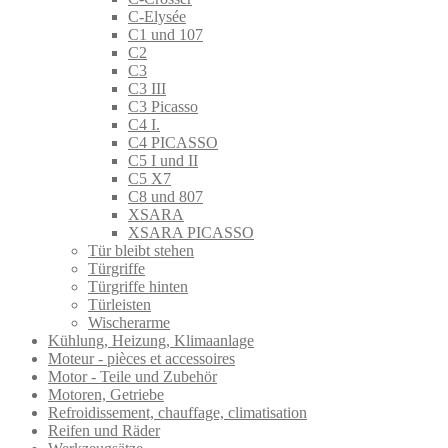
C-Elysée
C1 und 107
C2
C3
C3 III
C3 Picasso
C4 I.
C4 PICASSO
C5 I und II
C5 X7
C8 und 807
XSARA
XSARA PICASSO
Tür bleibt stehen
Türgriffe
Türgriffe hinten
Türleisten
Wischerarme
Kühlung, Heizung, Klimaanlage
Moteur - pièces et accessoires
Motor - Teile und Zubehör
Motoren, Getriebe
Refroidissement, chauffage, climatisation
Reifen und Räder