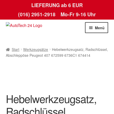
LIEFERUNG ab 6 EUR
(016) 2951-2918
Mo-Fr 9-16 Uhr
Zur
Zum
Menü
Navigation
Inhalt
springen
springen
Start
Start
Werkzeugsätze
Hebelwerkzeugsatz, Radschlüssel,
AGB
Abschleppöse Peugeot 407 672599 6736C1 674414
Datenschutz-Bestimmungen
Kasse
Hebelwerkzeugsatz,
Kontakt
Radschlüssel,
Lieferung