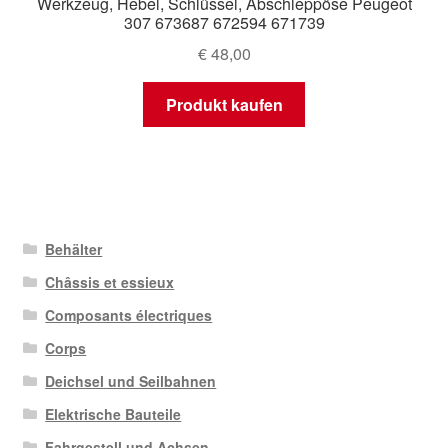
Werkzeug, Hebel, Schlüssel, Abschleppöse Peugeot
307 673687 672594 671739
€
48,00
Produkt kaufen
Behälter
Châssis et essieux
Composants électriques
Corps
Deichsel und Seilbahnen
Elektrische Bauteile
Fahrgestell und Achsen