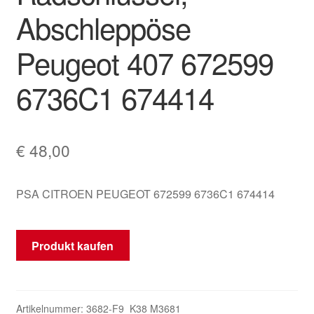
Abschleppöse
Mein Konto
Peugeot 407 672599
Warenkorb
6736C1 674414
€
48,00
PSA CITROEN PEUGEOT 672599 6736C1 674414
Produkt kaufen
Artikelnummer:
3682-F9_K38 M3681