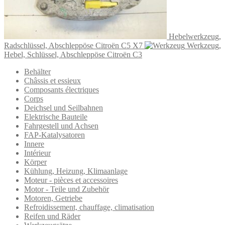
Hebelwerkzeug,
Radschlüssel, Abschleppöse Citroën C5 X7
Werkzeug,
Hebel, Schlüssel, Abschleppöse Citroën C3
Behälter
Châssis et essieux
Composants électriques
Corps
Deichsel und Seilbahnen
Elektrische Bauteile
Fahrgestell und Achsen
FAP-Katalysatoren
Innere
Intérieur
Körper
Kühlung, Heizung, Klimaanlage
Moteur - pièces et accessoires
Motor - Teile und Zubehör
Motoren, Getriebe
Refroidissement, chauffage, climatisation
Reifen und Räder