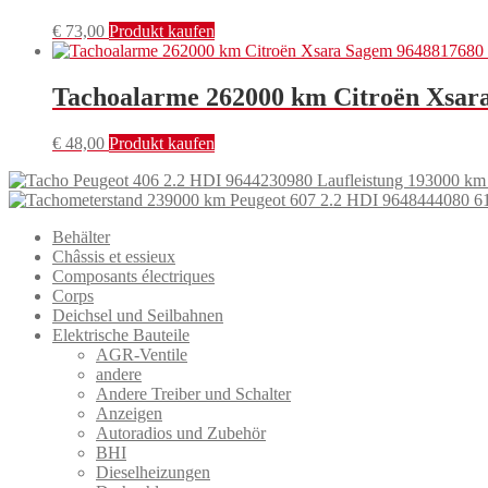
€
73,00
Produkt kaufen
Tachoalarme 262000 km Citroën Xsar
€
48,00
Produkt kaufen
Behälter
Châssis et essieux
Composants électriques
Corps
Deichsel und Seilbahnen
Elektrische Bauteile
AGR-Ventile
andere
Andere Treiber und Schalter
Anzeigen
Autoradios und Zubehör
BHI
Dieselheizungen