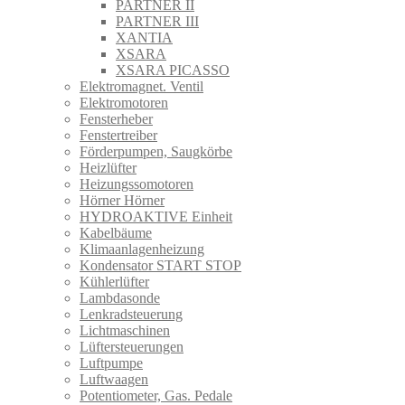
PARTNER II
PARTNER III
XANTIA
XSARA
XSARA PICASSO
Elektromagnet. Ventil
Elektromotoren
Fensterheber
Fenstertreiber
Förderpumpen, Saugkörbe
Heizlüfter
Heizungssomotoren
Hörner Hörner
HYDROAKTIVE Einheit
Kabelbäume
Klimaanlagenheizung
Kondensator START STOP
Kühlerlüfter
Lambdasonde
Lenkradsteuerung
Lichtmaschinen
Lüftersteuerungen
Luftpumpe
Luftwaagen
Potentiometer, Gas. Pedale