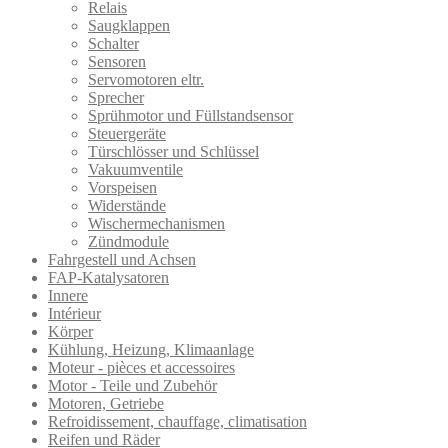
Relais
Saugklappen
Schalter
Sensoren
Servomotoren eltr.
Sprecher
Sprühmotor und Füllstandsensor
Steuergeräte
Türschlösser und Schlüssel
Vakuumventile
Vorspeisen
Widerstände
Wischermechanismen
Zündmodule
Fahrgestell und Achsen
FAP-Katalysatoren
Innere
Intérieur
Körper
Kühlung, Heizung, Klimaanlage
Moteur - pièces et accessoires
Motor - Teile und Zubehör
Motoren, Getriebe
Refroidissement, chauffage, climatisation
Reifen und Räder