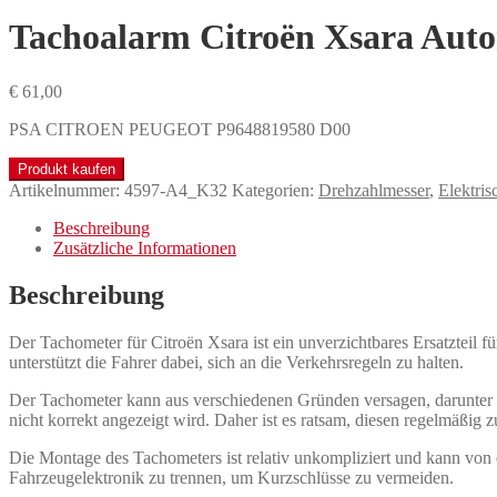
Tachoalarm Citroën Xsara Aut
€
61,00
PSA CITROEN PEUGEOT P9648819580 D00
Produkt kaufen
Artikelnummer:
4597-A4_K32
Kategorien:
Drehzahlmesser
,
Elektris
Beschreibung
Zusätzliche Informationen
Beschreibung
Der Tachometer für Citroën Xsara ist ein unverzichtbares Ersatzteil f
unterstützt die Fahrer dabei, sich an die Verkehrsregeln zu halten.
Der Tachometer kann aus verschiedenen Gründen versagen, darunter e
nicht korrekt angezeigt wird. Daher ist es ratsam, diesen regelmäßig 
Die Montage des Tachometers ist relativ unkompliziert und kann von
Fahrzeugelektronik zu trennen, um Kurzschlüsse zu vermeiden.