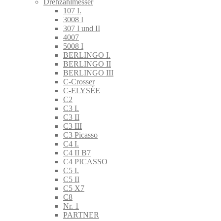
Drehzahlmesser
107 I.
3008 I
307 I und II
4007
5008 I
BERLINGO I.
BERLINGO II
BERLINGO III
C-Crosser
C-ELYSÉE
C2
C3 I.
C3 II
C3 III
C3 Picasso
C4 I.
C4 II B7
C4 PICASSO
C5 I.
C5 II
C5 X7
C8
Nr. 1
PARTNER