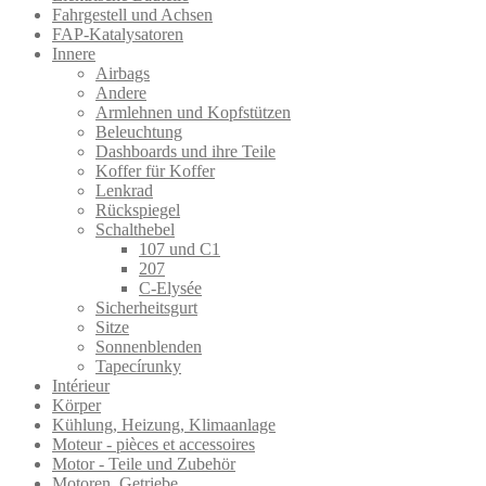
Fahrgestell und Achsen
FAP-Katalysatoren
Innere
Airbags
Andere
Armlehnen und Kopfstützen
Beleuchtung
Dashboards und ihre Teile
Koffer für Koffer
Lenkrad
Rückspiegel
Schalthebel
107 und C1
207
C-Elysée
Sicherheitsgurt
Sitze
Sonnenblenden
Tapecírunky
Intérieur
Körper
Kühlung, Heizung, Klimaanlage
Moteur - pièces et accessoires
Motor - Teile und Zubehör
Motoren, Getriebe