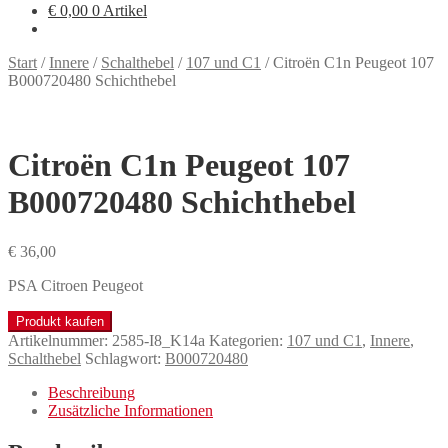
€
0,00
0 Artikel
Start
/
Innere
/
Schalthebel
/
107 und C1
/
Citroën C1n Peugeot 107
B000720480 Schichthebel
Citroën C1n Peugeot 107
B000720480 Schichthebel
€
36,00
PSA Citroen Peugeot
Produkt kaufen
Artikelnummer:
2585-I8_K14a
Kategorien:
107 und C1
,
Innere
,
Schalthebel
Schlagwort:
B000720480
Beschreibung
Zusätzliche Informationen