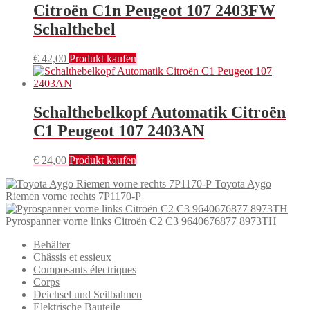
Citroën C1n Peugeot 107 2403FW
Schalthebel
€
42,00
Produkt kaufen
Schalthebelkopf Automatik Citroën
C1 Peugeot 107 2403AN
€
24,00
Produkt kaufen
Toyota Aygo
Riemen vorne rechts 7P1170-P
Pyrospanner vorne links Citroën C2 C3 9640676877 8973TH
Behälter
Châssis et essieux
Composants électriques
Corps
Deichsel und Seilbahnen
Elektrische Bauteile