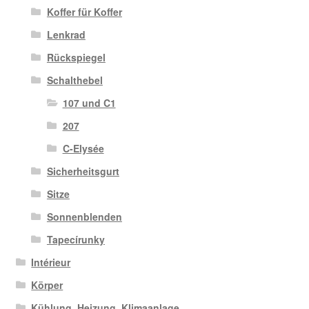
Koffer für Koffer
Lenkrad
Rückspiegel
Schalthebel
107 und C1
207
C-Elysée
Sicherheitsgurt
Sitze
Sonnenblenden
Tapecírunky
Intérieur
Körper
Kühlung, Heizung, Klimaanlage