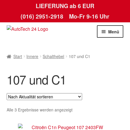
LIEFERUNG ab 6 EUR
(016) 2951-2918
Mo-Fr 9-16 Uhr
Zur
Zum
Menü
Navigation
Inhalt
springen
springen
Start
Start
Innere
Schalthebel
107 und C1
AGB
107 und C1
Datenschutz-Bestimmungen
Kasse
Kontakt
Nach
Alle 3 Ergebnisse werden angezeigt
Aktualität
Lieferung
sortiert